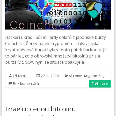
Hackeři ukradli půl miliardy dolarů z japonské burzy
Coincheck Černý pátek kryptoměn – další asijská
kryptoměnová burza byla v tento pátek hacknuta. Je
to pár let, co o obrovské množství bitcoinů přišla
burza Mt. GOX, nyní se situace opakuje a
Jiří Meitner
27. 1. 2018
Altcoiny
,
Kryptoměny
Bez komentářů
Čtěte více
Izraelci: cenou bitcoinu