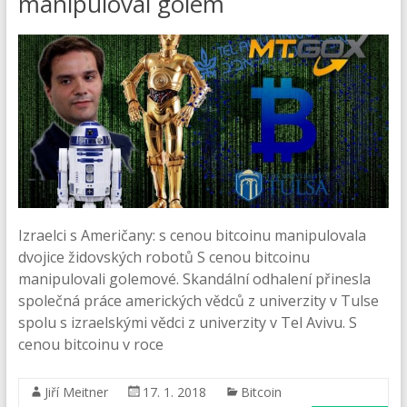
manipuloval golem
Izraelci s Američany: s cenou bitcoinu manipulovala
dvojice židovských robotů S cenou bitcoinu
manipulovali golemové. Skandální odhalení přinesla
společná práce amerických vědců z univerzity v Tulse
spolu s izraelskými vědci z univerzity v Tel Avivu. S
cenou bitcoinu v roce
Jiří Meitner
17. 1. 2018
Bitcoin