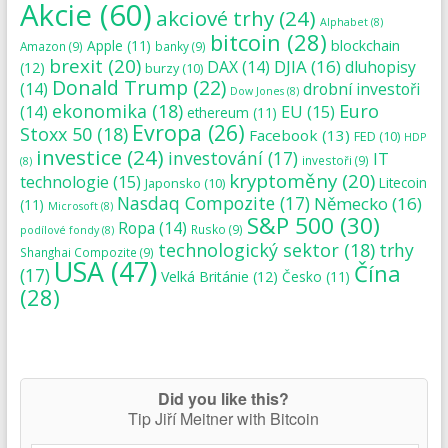
Akcie
(60)
akciové trhy
(24)
Alphabet
(8)
bitcoin
(28)
blockchain
Apple
(11)
Amazon
(9)
banky
(9)
brexit
(20)
DJIA
(16)
DAX
(14)
dluhopisy
(12)
burzy
(10)
Donald Trump
(22)
(14)
drobní investoři
Dow Jones
(8)
ekonomika
(18)
Euro
(14)
EU
(15)
ethereum
(11)
Evropa
(26)
Stoxx 50
(18)
Facebook
(13)
FED
(10)
HDP
investice
(24)
investování
(17)
IT
investoři
(9)
(8)
kryptoměny
(20)
technologie
(15)
Japonsko
(10)
Litecoin
Nasdaq Compozite
(17)
Německo
(16)
(11)
Microsoft
(8)
S&P 500
(30)
Ropa
(14)
Rusko
(9)
podílové fondy
(8)
technologický sektor
(18)
trhy
Shanghai Compozite
(9)
USA
(47)
Čína
(17)
Velká Británie
(12)
Česko
(11)
(28)
Did you like this?
Tip Jiří Meitner with Bitcoin