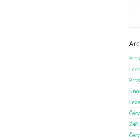
Arc
Pros
Lede
Pros
Úno
Lede
Červ
Září
Červ