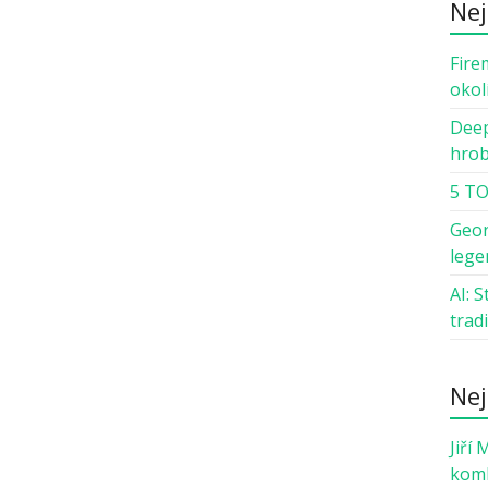
Nej
Fire
okol
Deep
hro
5 TO
Geor
lege
AI: 
trad
Nej
Jiří 
komb