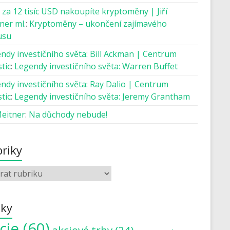
 za 12 tisíc USD nakoupíte kryptoměny | Jiří
ner ml.
:
Kryptoměny – ukončení zajímavého
usu
ndy investičního světa: Bill Ackman | Centrum
tic
:
Legendy investičního světa: Warren Buffet
ndy investičního světa: Ray Dalio | Centrum
tic
:
Legendy investičního světa: Jeremy Grantham
Meitner
:
Na důchody nebude!
riky
tky
cie
(60)