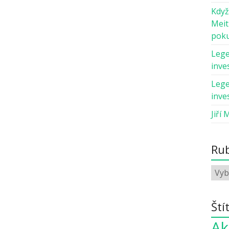
Když
Meit
pok
Lege
inves
Lege
inves
Jiří 
Rub
Ští
Ak