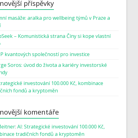
novější příspěvky
mní masáže: aralka pro wellbeing týmů v Praze a
í
Seek – Komunistická strana Číny si kope vlastní
b
P kvantových společností pro investice
ge Soros: úvod do života a kariéry investorské
ndy
Strategické investování 100.000 Kč, kombinace
ičních fondů a kryptoměn
novější komentáře
Meitner
:
AI: Strategické investování 100.000 Kč,
inace tradičních fondů a kryptoměn