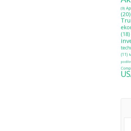
Ap
(9)
(20)
Tr
eko
(18)
inv
tech
(11)
M
podílo
Compo
US