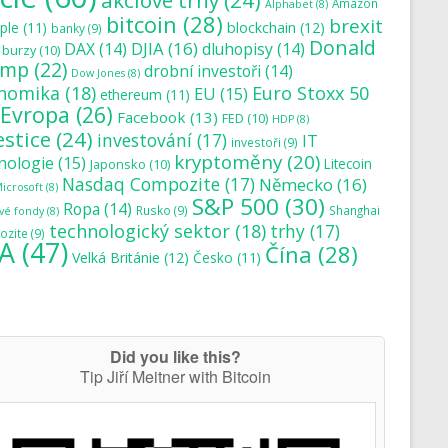
akciové trhy
(24)
Amazon
Alphabet
(8)
bitcoin
(28)
brexit
blockchain
(12)
ple
(11)
banky
(9)
Donald
DJIA
(16)
DAX
(14)
dluhopisy
(14)
burzy
(10)
ump
(22)
drobní investoři
(14)
Dow Jones
(8)
nomika
(18)
Euro Stoxx 50
EU
(15)
ethereum
(11)
Evropa
(26)
Facebook
(13)
FED
(10)
HDP
(8)
estice
(24)
investování
(17)
IT
investoři
(9)
kryptoměny
(20)
nologie
(15)
Japonsko
(10)
Litecoin
Nasdaq Compozite
(17)
Německo
(16)
icrosoft
(8)
S&P 500
(30)
Ropa
(14)
Rusko
(9)
Shanghai
vé fondy
(8)
technologický sektor
(18)
trhy
(17)
zite
(9)
A
(47)
Čína
(28)
Velká Británie
(12)
Česko
(11)
Did you like this?
Tip Jiří Meitner with Bitcoin