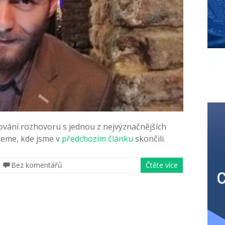
ování rozhovoru s jednou z nejvýznačnějších
žeme, kde jsme v
předchozím článku
skončili.
Bez komentářů
Čtěte více