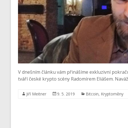
V dnešním článku vám přinášíme exkluzivní pokrač
tváří české krypto scény Radomírem Eliášem. Navá
Jiří Meitner
9. 5. 2019
Bitcoin
,
Kryptoměny