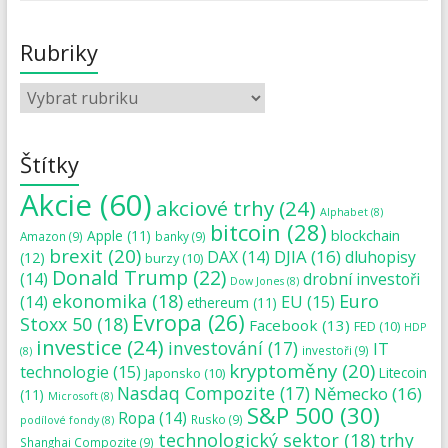
Rubriky
Štítky
Akcie
(60)
akciové trhy
(24)
Alphabet
(8)
bitcoin
(28)
blockchain
Apple
(11)
Amazon
(9)
banky
(9)
brexit
(20)
DJIA
(16)
DAX
(14)
dluhopisy
(12)
burzy
(10)
Donald Trump
(22)
(14)
drobní investoři
Dow Jones
(8)
ekonomika
(18)
Euro
(14)
EU
(15)
ethereum
(11)
Evropa
(26)
Stoxx 50
(18)
Facebook
(13)
FED
(10)
HDP
investice
(24)
investování
(17)
IT
investoři
(9)
(8)
kryptoměny
(20)
technologie
(15)
Japonsko
(10)
Litecoin
Nasdaq Compozite
(17)
Německo
(16)
(11)
Microsoft
(8)
S&P 500
(30)
Ropa
(14)
Rusko
(9)
podílové fondy
(8)
technologický sektor
(18)
trhy
Shanghai Compozite
(9)