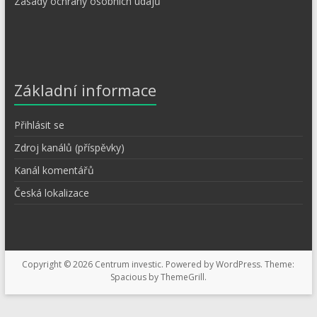
Zásady ochrany osobních údajů
Základní informace
Přihlásit se
Zdroj kanálů (příspěvky)
Kanál komentářů
Česká lokalizace
Copyright © 2026
Centrum investic
. Powered by
WordPress
. Theme:
Spacious by
ThemeGrill
.