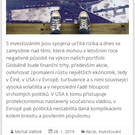
S investováním jsou spojena určitá rizika a dnes se
zamyslíme nad těmi, které mohou v letošním roce
negativně působit na výkon našich portfolií.
Globálně bude finanční trhy, především akcie,
ovlivňovat zpomalení růstu největších ekonomik, tedy
v Číně, v USA i v Evropě, turbulence a s nimi související
vysoká volatilita a v neposlední řadě hloupost
vrcholných politiků. V USA k tomu přistupuje
protekcionismus nastavený současnou vládou, v
Evropě pak politická nestabilita daná komplikacemi
kolem brexitu a posílením populismu.
Michal Valíšek
28. 1. 2019
Akcie
,
Investování