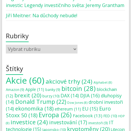
investic
:
Legendy investičního světa: Jeremy Grantham
Jiří Meitner
:
Na důchody nebude!
Rubriky
Štítky
Akcie
(60)
akciové trhy
(24)
Alphabet
(8)
bitcoin
(28)
blockchain
Apple
(11)
Amazon
(9)
banky
(9)
brexit
(20)
DJIA
(16)
DAX
(14)
dluhopisy
(12)
burzy
(10)
Donald Trump
(22)
(14)
drobní investoři
Dow Jones
(8)
ekonomika
(18)
Euro
(14)
EU
(15)
ethereum
(11)
Evropa
(26)
Stoxx 50
(18)
Facebook
(13)
FED
(10)
HDP
investice
(24)
investování
(17)
IT
investoři
(9)
(8)
kryptoměny
(20)
technologie
(15)
Japonsko
(10)
Litecoin