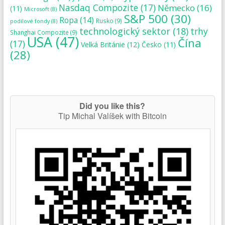
Nasdaq Compozite
(17)
Německo
(16)
(11)
Microsoft
(8)
S&P 500
(30)
Ropa
(14)
Rusko
(9)
podílové fondy
(8)
technologický sektor
(18)
trhy
Shanghai Compozite
(9)
USA
(47)
Čína
(17)
Velká Británie
(12)
Česko
(11)
(28)
Did you like this?
Tip Michal Valíšek with Bitcoin