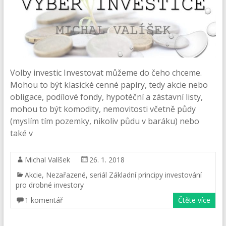
Volby investic Investovat můžeme do čeho chceme.
Mohou to být klasické cenné papíry, tedy akcie nebo
obligace, podílové fondy, hypotéční a zástavní listy,
mohou to být komodity, nemovitosti včetně půdy
(myslím tím pozemky, nikoliv půdu v baráku) nebo
také v
Michal Valíšek
26. 1. 2018
Akcie
,
Nezařazené
,
seriál Základní principy investování
pro drobné investory
1 komentář
Čtěte více