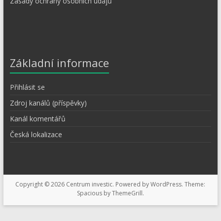
Zásady ochrany osobních údajů
Základní informace
Přihlásit se
Zdroj kanálů (příspěvky)
Kanál komentářů
Česká lokalizace
Copyright © 2026
Centrum investic
. Powered by
WordPress
. Theme:
Spacious by
ThemeGrill
.