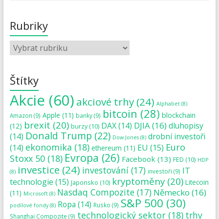
Rubriky
Štítky
Akcie
(60)
akciové trhy
(24)
Alphabet
(8)
bitcoin
(28)
blockchain
Apple
(11)
Amazon
(9)
banky
(9)
brexit
(20)
DJIA
(16)
DAX
(14)
dluhopisy
(12)
burzy
(10)
Donald Trump
(22)
(14)
drobní investoři
Dow Jones
(8)
ekonomika
(18)
Euro
(14)
EU
(15)
ethereum
(11)
Evropa
(26)
Stoxx 50
(18)
Facebook
(13)
FED
(10)
HDP
investice
(24)
investování
(17)
IT
investoři
(9)
(8)
kryptoměny
(20)
technologie
(15)
Japonsko
(10)
Litecoin
Nasdaq Compozite
(17)
Německo
(16)
(11)
Microsoft
(8)
S&P 500
(30)
Ropa
(14)
Rusko
(9)
podílové fondy
(8)
technologický sektor
(18)
trhy
Shanghai Compozite
(9)