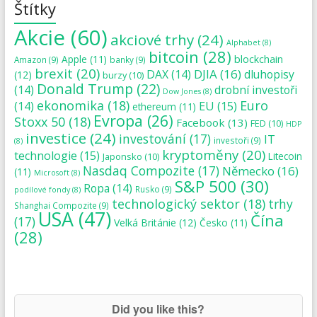
Štítky
Akcie
(60)
akciové trhy
(24)
Alphabet
(8)
bitcoin
(28)
blockchain
Apple
(11)
Amazon
(9)
banky
(9)
brexit
(20)
DJIA
(16)
DAX
(14)
dluhopisy
(12)
burzy
(10)
Donald Trump
(22)
(14)
drobní investoři
Dow Jones
(8)
ekonomika
(18)
Euro
(14)
EU
(15)
ethereum
(11)
Evropa
(26)
Stoxx 50
(18)
Facebook
(13)
FED
(10)
HDP
investice
(24)
investování
(17)
IT
investoři
(9)
(8)
kryptoměny
(20)
technologie
(15)
Japonsko
(10)
Litecoin
Nasdaq Compozite
(17)
Německo
(16)
(11)
Microsoft
(8)
S&P 500
(30)
Ropa
(14)
Rusko
(9)
podílové fondy
(8)
technologický sektor
(18)
trhy
Shanghai Compozite
(9)
USA
(47)
Čína
(17)
Velká Británie
(12)
Česko
(11)
(28)
Did you like this?