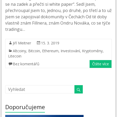
se na zadek a přečti si white paper“. Sedl jsem,
přechroupal jsem to, jednou, po druhé, po třetí a to už
jsem se zapojoval dokomunity v Čechách Od té doby
vlastně znám Fillnera, znám Ondru Nováka, co se týče
tradingu…
Jiří Meitner
15. 3. 2019
Altcoiny
,
Bitcoin
,
Ethereum
,
Investování
,
Kryptoměny
,
Litecoin
Bez komentářů
Čtěte více
Doporučujeme