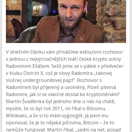
V dnešním článku vám přinášíme exkluzivní rozhovor
s jednou z nejvýznačnějších tváří české krypto scény
Radomírem Eliášem. Sešli jsme se v pátek v předvečer
v klubu District X, což je slovy Radomíra „takovej
slušnej undergroundovej pajzl“. Rozhovor s
Radomírem byl příjemný a uvolněný, Plzeň pitelná.
Radomíre, jak si se vlastně dostal ke kryptoměnám?
Martin Švadlenka byl jednoho dne u nás na chatě,
myslím, že to byl rok 2011, mi říkal o Bitcoinu,
Wikileaks, a že si to mám vygooglit, já jsem mu
oponoval, že je to nějaká píčovina, Bitcoin – že to
nemůže fungovat. Martin říkal, „sedni na net, posaď