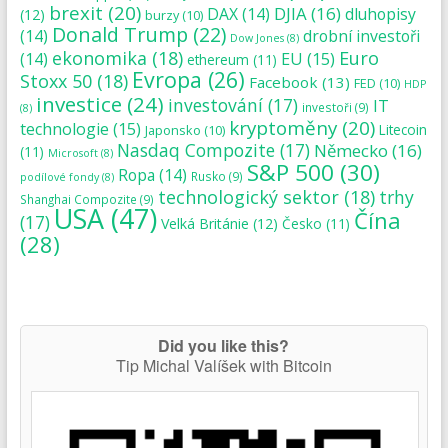
brexit
(20)
DJIA
(16)
DAX
(14)
dluhopisy
(12)
burzy
(10)
Donald Trump
(22)
(14)
drobní investoři
Dow Jones
(8)
ekonomika
(18)
Euro
(14)
EU
(15)
ethereum
(11)
Evropa
(26)
Stoxx 50
(18)
Facebook
(13)
FED
(10)
HDP
investice
(24)
investování
(17)
IT
investoři
(9)
(8)
kryptoměny
(20)
technologie
(15)
Japonsko
(10)
Litecoin
Nasdaq Compozite
(17)
Německo
(16)
(11)
Microsoft
(8)
S&P 500
(30)
Ropa
(14)
Rusko
(9)
podílové fondy
(8)
technologický sektor
(18)
trhy
Shanghai Compozite
(9)
USA
(47)
Čína
(17)
Velká Británie
(12)
Česko
(11)
(28)
Did you like this?
Tip Michal Valíšek with Bitcoin