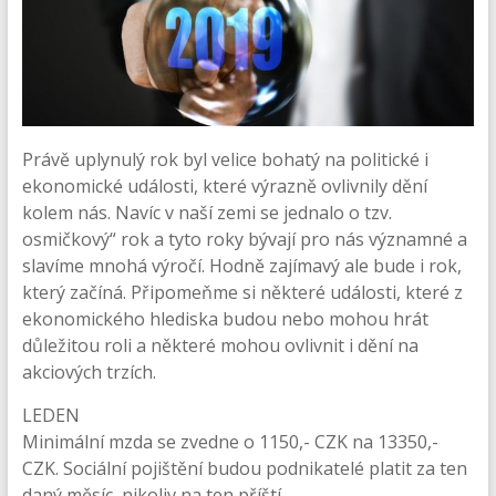
Právě uplynulý rok byl velice bohatý na politické i
ekonomické události, které výrazně ovlivnily dění
kolem nás. Navíc v naší zemi se jednalo o tzv.
osmičkový“ rok a tyto roky bývají pro nás významné a
slavíme mnohá výročí. Hodně zajímavý ale bude i rok,
který začíná. Připomeňme si některé události, které z
ekonomického hlediska budou nebo mohou hrát
důležitou roli a některé mohou ovlivnit i dění na
akciových trzích.
LEDEN
Minimální mzda se zvedne o 1150,- CZK na 13350,-
CZK. Sociální pojištění budou podnikatelé platit za ten
daný měsíc, nikoliv na ten příští.