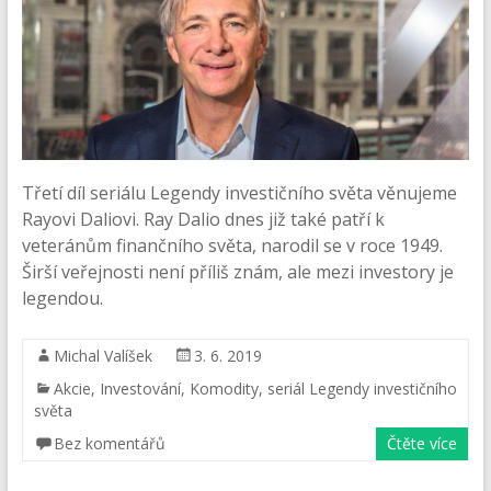
Třetí díl seriálu Legendy investičního světa věnujeme
Rayovi Daliovi. Ray Dalio dnes již také patří k
veteránům finančního světa, narodil se v roce 1949.
Širší veřejnosti není příliš znám, ale mezi investory je
legendou.
Michal Valíšek
3. 6. 2019
Akcie
,
Investování
,
Komodity
,
seriál Legendy investičního
světa
Bez komentářů
Čtěte více