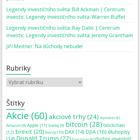
Legendy investičního světa: Bill Ackman | Centrum
investic
:
Legendy investičního světa: Warren Buffet
Legendy investičního světa: Ray Dalio | Centrum
investic
:
Legendy investičního světa: Jeremy Grantham
Jiří Meitner
:
Na důchody nebude!
Rubriky
Štítky
Akcie
(60)
akciové trhy
(24)
Alphabet
(8)
bitcoin
(28)
blockchain
Apple
(11)
Amazon
(9)
banky
(9)
brexit
(20)
DJIA
(16)
DAX
(14)
dluhopisy
(12)
burzy
(10)
Donald Trump
(22)
(14)
drobní investoři
Dow Jones
(8)