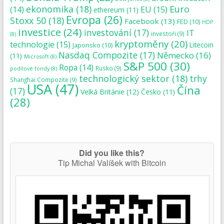
ekonomika
(18)
Euro
(14)
EU
(15)
ethereum
(11)
Evropa
(26)
Stoxx 50
(18)
Facebook
(13)
FED
(10)
HDP
investice
(24)
investování
(17)
IT
investoři
(9)
(8)
kryptoměny
(20)
technologie
(15)
Japonsko
(10)
Litecoin
Nasdaq Compozite
(17)
Německo
(16)
(11)
Microsoft
(8)
S&P 500
(30)
Ropa
(14)
Rusko
(9)
podílové fondy
(8)
technologický sektor
(18)
trhy
Shanghai Compozite
(9)
USA
(47)
Čína
(17)
Velká Británie
(12)
Česko
(11)
(28)
Did you like this?
Tip Michal Valíšek with Bitcoin