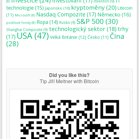
investování
(17)
IT
investoři
(9)
(8)
kryptoměny
(20)
technologie
(15)
Japonsko
(10)
Litecoin
Nasdaq Compozite
(17)
Německo
(16)
(11)
Microsoft
(8)
S&P 500
(30)
Ropa
(14)
Rusko
(9)
podílové fondy
(8)
technologický sektor
(18)
trhy
Shanghai Compozite
(9)
USA
(47)
Čína
(17)
Velká Británie
(12)
Česko
(11)
(28)
Did you like this?
Tip Jiří Meitner with Bitcoin