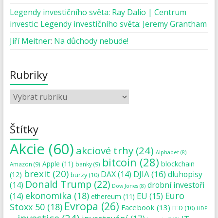
Legendy investičního světa: Ray Dalio | Centrum
investic
:
Legendy investičního světa: Jeremy Grantham
Jiří Meitner
:
Na důchody nebude!
Rubriky
Štítky
Akcie
(60)
akciové trhy
(24)
Alphabet
(8)
bitcoin
(28)
blockchain
Apple
(11)
Amazon
(9)
banky
(9)
brexit
(20)
DJIA
(16)
DAX
(14)
dluhopisy
(12)
burzy
(10)
Donald Trump
(22)
(14)
drobní investoři
Dow Jones
(8)
ekonomika
(18)
Euro
(14)
EU
(15)
ethereum
(11)
Evropa
(26)
Stoxx 50
(18)
Facebook
(13)
FED
(10)
HDP
investice
(24)