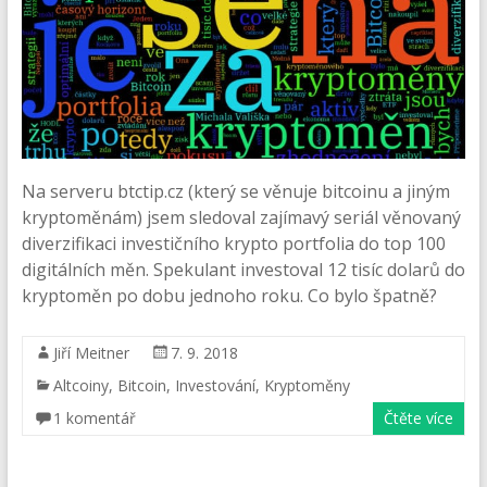
Na serveru btctip.cz (který se věnuje bitcoinu a jiným
kryptoměnám) jsem sledoval zajímavý seriál věnovaný
diverzifikaci investičního krypto portfolia do top 100
digitálních měn. Spekulant investoval 12 tisíc dolarů do
kryptoměn po dobu jednoho roku. Co bylo špatně?
Jiří Meitner
7. 9. 2018
Altcoiny
,
Bitcoin
,
Investování
,
Kryptoměny
1 komentář
Čtěte více