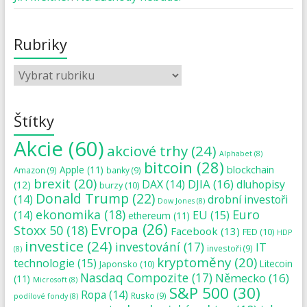
Rubriky
Štítky
Akcie
(60)
akciové trhy
(24)
Alphabet
(8)
bitcoin
(28)
blockchain
Apple
(11)
Amazon
(9)
banky
(9)
brexit
(20)
DJIA
(16)
DAX
(14)
dluhopisy
(12)
burzy
(10)
Donald Trump
(22)
(14)
drobní investoři
Dow Jones
(8)
ekonomika
(18)
Euro
(14)
EU
(15)
ethereum
(11)
Evropa
(26)
Stoxx 50
(18)
Facebook
(13)
FED
(10)
HDP
investice
(24)
investování
(17)
IT
investoři
(9)
(8)
kryptoměny
(20)
technologie
(15)
Japonsko
(10)
Litecoin
Nasdaq Compozite
(17)
Německo
(16)
(11)
Microsoft
(8)
S&P 500
(30)
Ropa
(14)
Rusko
(9)
podílové fondy
(8)