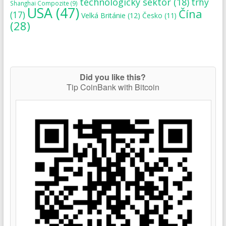
technologický sektor
(18)
trhy
Shanghai Compozite
(9)
USA
(47)
Čína
(17)
Velká Británie
(12)
Česko
(11)
(28)
Did you like this?
Tip CoinBank with Bitcoin