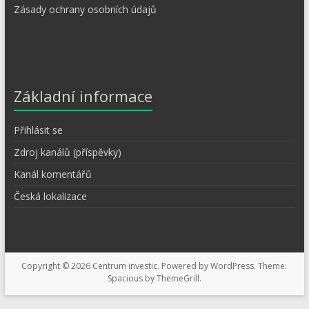
Zásady ochrany osobních údajů
Základní informace
Přihlásit se
Zdroj kanálů (příspěvky)
Kanál komentářů
Česká lokalizace
Copyright © 2026
Centrum investic
. Powered by
WordPress
. Theme:
Spacious by
ThemeGrill
.