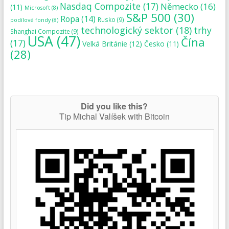
Nasdaq Compozite
(17)
Německo
(16)
(11)
Microsoft
(8)
S&P 500
(30)
Ropa
(14)
Rusko
(9)
podílové fondy
(8)
technologický sektor
(18)
trhy
Shanghai Compozite
(9)
USA
(47)
Čína
(17)
Velká Británie
(12)
Česko
(11)
(28)
Did you like this?
Tip Michal Valíšek with Bitcoin