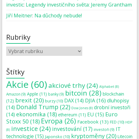
investic
:
Legendy investičního světa: Jeremy Grantham
Jiří Meitner
:
Na důchody nebude!
Rubriky
Štítky
Akcie
(60)
akciové trhy
(24)
Alphabet
(8)
bitcoin
(28)
blockchain
Apple
(11)
Amazon
(9)
banky
(9)
brexit
(20)
DJIA
(16)
DAX
(14)
dluhopisy
(12)
burzy
(10)
Donald Trump
(22)
(14)
drobní investoři
Dow Jones
(8)
ekonomika
(18)
Euro
(14)
EU
(15)
ethereum
(11)
Evropa
(26)
Stoxx 50
(18)
Facebook
(13)
FED
(10)
HDP
investice
(24)
investování
(17)
IT
investoři
(9)
(8)
kryptoměny
(20)
technologie
(15)
Japonsko
(10)
Litecoin