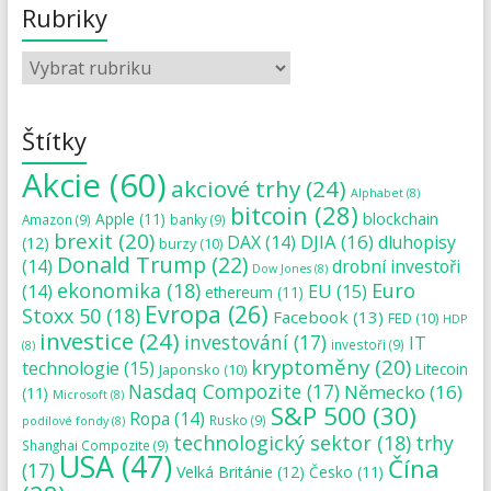
Rubriky
Štítky
Akcie
(60)
akciové trhy
(24)
Alphabet
(8)
bitcoin
(28)
blockchain
Apple
(11)
Amazon
(9)
banky
(9)
brexit
(20)
DJIA
(16)
DAX
(14)
dluhopisy
(12)
burzy
(10)
Donald Trump
(22)
(14)
drobní investoři
Dow Jones
(8)
ekonomika
(18)
Euro
(14)
EU
(15)
ethereum
(11)
Evropa
(26)
Stoxx 50
(18)
Facebook
(13)
FED
(10)
HDP
investice
(24)
investování
(17)
IT
investoři
(9)
(8)
kryptoměny
(20)
technologie
(15)
Japonsko
(10)
Litecoin
Nasdaq Compozite
(17)
Německo
(16)
(11)
Microsoft
(8)
S&P 500
(30)
Ropa
(14)
Rusko
(9)
podílové fondy
(8)
technologický sektor
(18)
trhy
Shanghai Compozite
(9)
USA
(47)
Čína
(17)
Velká Británie
(12)
Česko
(11)