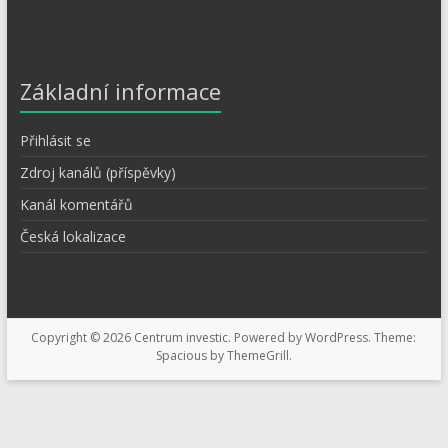
Základní informace
Přihlásit se
Zdroj kanálů (příspěvky)
Kanál komentářů
Česká lokalizace
Copyright © 2026
Centrum investic
. Powered by
WordPress
. Theme:
Spacious by
ThemeGrill
.