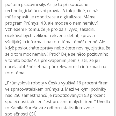
počtem pracovní síly. Asi je to při současné
technologické úrovni pravda. A tak jediné, co nás
může spasit, je robotizace a digitalizace. Máme
program Průmysl 4.0, ale moc se o něm nemluví.
Vzhledem k tomu, že je pro další vývoj zásadní,
očekával bych velikou frekvenci debat, zpráv a
všelijakých informací na toto téma téměř denně. Ale
když posloucháte zprávy nebo čtete noviny, zjistíte, že
se o tom moc nemluví. Proč? Děje se něco pozitivního
v tomto bodě? A s překvapením jsem zjistil, že je i
docela obtížné sehnat pár relevantních informací na
toto téma.
„Průmyslové roboty v Česku využívá 16 procent firem
ve zpracovatelském průmyslu. Mezi velkými podniky
nad 250 zaměstnanců je robotizovaných 53 procent
společností, ale jen šest procent malých firem.“ Uvedla
to Kamila Burešová z odboru statistik rozvoje
společnosti ČSÚ.