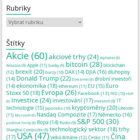
Rubriky
Štítky
Akcie
(60)
akciové trhy
(24)
Alphabet
(8)
bitcoin
(28)
blockchain
Apple
(11)
Amazon
(9)
banky
(9)
brexit
(20)
DJIA
(16)
DAX
(14)
dluhopisy
(12)
burzy
(10)
Donald Trump
(22)
(14)
drobní investoři
Dow Jones
(8)
ekonomika
(18)
Euro
(14)
EU
(15)
ethereum
(11)
Evropa
(26)
Stoxx 50
(18)
Facebook
(13)
FED
(10)
HDP
investice
(24)
investování
(17)
IT
investoři
(9)
(8)
kryptoměny
(20)
technologie
(15)
Japonsko
(10)
Litecoin
Nasdaq Compozite
(17)
Německo
(16)
(11)
Microsoft
(8)
S&P 500
(30)
Ropa
(14)
Rusko
(9)
podílové fondy
(8)
technologický sektor
(18)
trhy
Shanghai Compozite
(9)
USA
(47)
Čína
(17)
Velká Británie
(12)
Česko
(11)