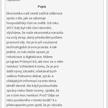
Popis
Ekonomika naší země začíná slábnout
spolu s tím, jak se utlumuje
hospodářský růst ve světě. Od roku
2017, kdy byl náš růst rekordní,
slýcháme, že naše ekonomika narazila
na svůj strop, daný především počtem
pracovní síly. Asi je to při současné
technologické úrovni pravda. A tak
jediné, co nás může spasit, je
robotizace a digitalizace. Máme
program Průmysl 4.0, ale moc se o něm
nemluví. Vzhledem k tomu, že je pro
další vývoj zásadní, očekával bych
velikou frekvenci debat, zpráv a
všelijakých informací na toto téma
téměř denně. Ale když posloucháte
zprávy nebo čtete noviny, zjistíte, že
se o tom moc nemluví. Proč? Děje se
něco pozitivního v tomto bodě? A s
překvapením jsem zjistil, že je i docela