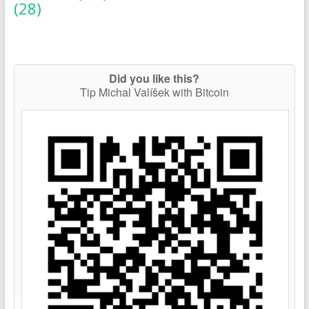
(28)
Did you like this?
Tip Michal Valíšek with Bitcoin