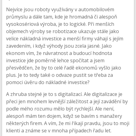
Nejvíce jsou roboty využívány v automobilovém
průmyslu a dále tam, kde je hromadná či alespoň
vysokosériová výroba, je to logické. Při menších
objemech výroby se robotizace ukazuje stále jako
velice nákladná investice a menší firmy váhají s jejím
zavedením, i když výhody jsou zcela jasné. Jako
ekonom vím, že návratnost a budoucí hodnota
investice jde poměrně lehce spočítat a jsem
přesvědčen, že by to celé řadě ekonomů vyšlo jako
plus. Je to tedy také o odvaze pustit se třeba za
pomoci úvěru do nákladné investice?
A zhruba stejné je to s digitalizací. Ale digitalizace je
přeci jen mnohem levnější záležitost a její zavádění by
podle mého rozumu mělo být rychlejší. Ale není,
alespoň mám ten dojem, když se bavím s manažery
některých firem. A vím, že mi říkají pravdu, jsou to moji
klienti a známe se v mnoha případech řadu let.