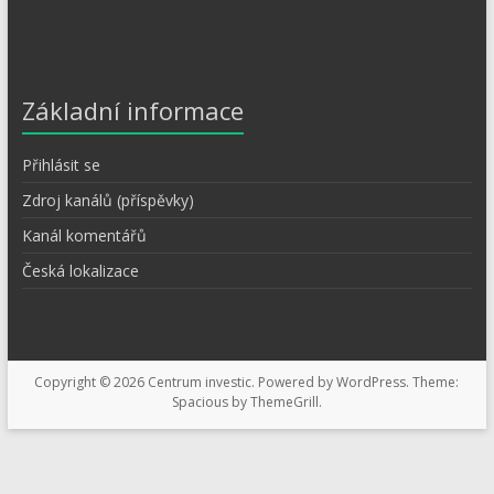
Základní informace
Přihlásit se
Zdroj kanálů (příspěvky)
Kanál komentářů
Česká lokalizace
Copyright © 2026
Centrum investic
. Powered by
WordPress
. Theme:
Spacious by
ThemeGrill
.