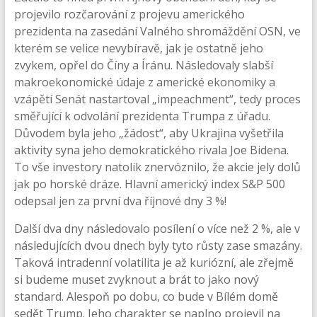
projevilo rozčarování z projevu amerického
prezidenta na zasedání Valného shromáždění OSN, ve
kterém se velice nevybíravě, jak je ostatně jeho
zvykem, opřel do Číny a Íránu. Následovaly slabší
makroekonomické údaje z americké ekonomiky a
vzápětí Senát nastartoval „impeachment“, tedy proces
směřující k odvolání prezidenta Trumpa z úřadu.
Důvodem byla jeho „žádost“, aby Ukrajina vyšetřila
aktivity syna jeho demokratického rivala Joe Bidena.
To vše investory natolik znervóznilo, že akcie jely dolů
jak po horské dráze. Hlavní americký index S&P 500
odepsal jen za první dva říjnové dny 3 %!
Další dva dny následovalo posílení o více než 2 %, ale v
následujících dvou dnech byly tyto růsty zase smazány.
Taková intradenní volatilita je až kuriózní, ale zřejmě
si budeme muset zvyknout a brát to jako nový
standard. Alespoň po dobu, co bude v Bílém domě
sedět Trump. Jeho charakter se naplno projevil na