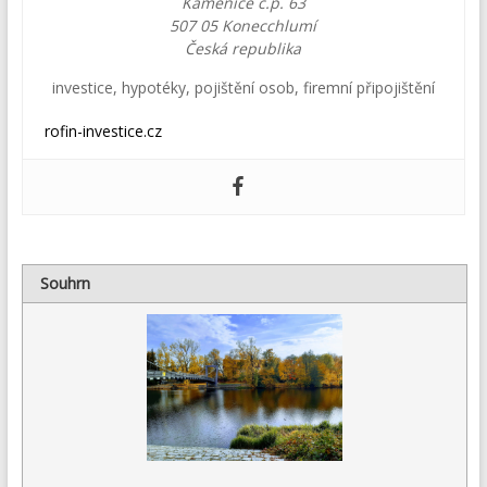
Kamenice č.p. 63
507 05
Konecchlumí
Česká republika
investice
,
hypotéky
,
pojištění osob
,
firemní připojištění
rofin-investice.cz
Souhrn