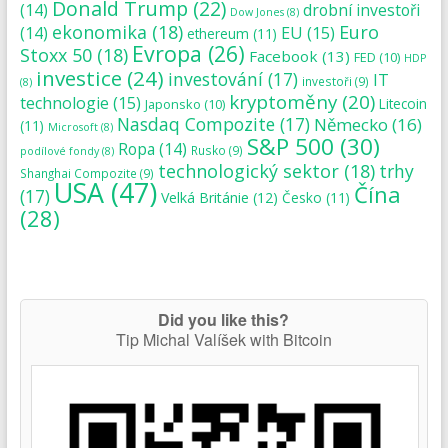
Donald Trump
(22)
(14)
drobní investoři
Dow Jones
(8)
ekonomika
(18)
Euro
(14)
EU
(15)
ethereum
(11)
Evropa
(26)
Stoxx 50
(18)
Facebook
(13)
FED
(10)
HDP
investice
(24)
investování
(17)
IT
investoři
(9)
(8)
kryptoměny
(20)
technologie
(15)
Japonsko
(10)
Litecoin
Nasdaq Compozite
(17)
Německo
(16)
(11)
Microsoft
(8)
S&P 500
(30)
Ropa
(14)
Rusko
(9)
podílové fondy
(8)
technologický sektor
(18)
trhy
Shanghai Compozite
(9)
USA
(47)
Čína
(17)
Velká Británie
(12)
Česko
(11)
(28)
Did you like this?
Tip Michal Valíšek with Bitcoin