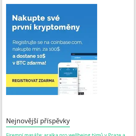
Nejnovější příspěvky
Firemní masáže: aralka pro wellbeing týmů v Praze a