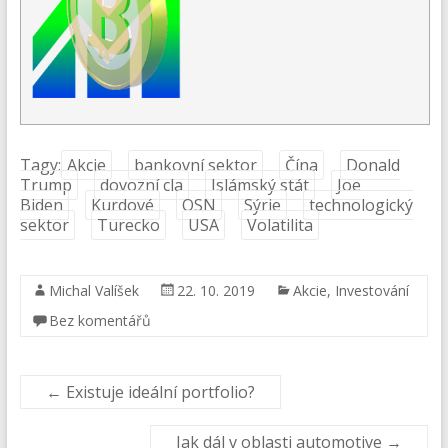
Tagy:
Akcie
bankovní sektor
Čína
Donald
Trump
dovozní cla
Islámský stát
Joe
Biden
Kurdové
OSN
Sýrie
technologický
sektor
Turecko
USA
Volatilita
Michal Valíšek
22. 10. 2019
Akcie
,
Investování
Bez komentářů
←
Existuje ideální portfolio?
Jak dál v oblasti automotive
→