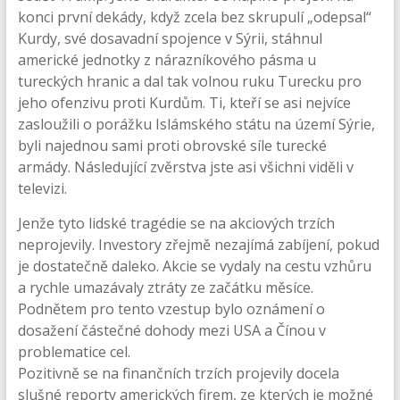
konci první dekády, když zcela bez skrupulí „odepsal“
Kurdy, své dosavadní spojence v Sýrii, stáhnul
americké jednotky z nárazníkového pásma u
tureckých hranic a dal tak volnou ruku Turecku pro
jeho ofenzivu proti Kurdům. Ti, kteří se asi nejvíce
zasloužili o porážku Islámského státu na území Sýrie,
byli najednou sami proti obrovské síle turecké
armády. Následující zvěrstva jste asi všichni viděli v
televizi.
Jenže tyto lidské tragédie se na akciových trzích
neprojevily. Investory zřejmě nezajímá zabíjení, pokud
je dostatečně daleko. Akcie se vydaly na cestu vzhůru
a rychle umazávaly ztráty ze začátku měsíce.
Podnětem pro tento vzestup bylo oznámení o
dosažení částečné dohody mezi USA a Čínou v
problematice cel.
Pozitivně se na finančních trzích projevily docela
slušné reporty amerických firem, ze kterých je možné