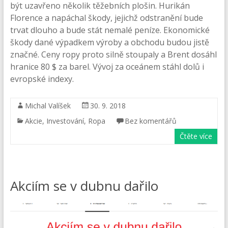
být uzavřeno několik těžebních plošin. Hurikán
Florence a napáchal škody, jejichž odstranění bude
trvat dlouho a bude stát nemalé peníze. Ekonomické
škody dané výpadkem výroby a obchodu budou jistě
značné. Ceny ropy proto silně stoupaly a Brent dosáhl
hranice 80 $ za barel. Vývoj za oceánem stáhl dolů i
evropské indexy.
Michal Valíšek
30. 9. 2018
Akcie
,
Investování
,
Ropa
Bez komentářů
Čtěte více
Akciím se v dubnu dařilo