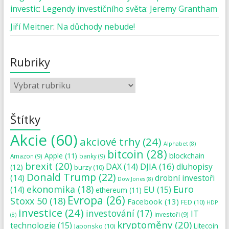
investic
:
Legendy investičního světa: Jeremy Grantham
Jiří Meitner
:
Na důchody nebude!
Rubriky
Štítky
Akcie
(60)
akciové trhy
(24)
Alphabet
(8)
bitcoin
(28)
blockchain
Apple
(11)
Amazon
(9)
banky
(9)
brexit
(20)
DJIA
(16)
DAX
(14)
dluhopisy
(12)
burzy
(10)
Donald Trump
(22)
(14)
drobní investoři
Dow Jones
(8)
ekonomika
(18)
Euro
(14)
EU
(15)
ethereum
(11)
Evropa
(26)
Stoxx 50
(18)
Facebook
(13)
FED
(10)
HDP
investice
(24)
investování
(17)
IT
investoři
(9)
(8)
kryptoměny
(20)
technologie
(15)
Japonsko
(10)
Litecoin