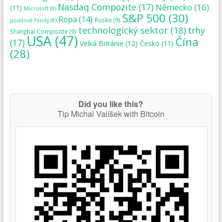
Nasdaq Compozite
(17)
Německo
(16)
(11)
Microsoft
(8)
S&P 500
(30)
Ropa
(14)
Rusko
(9)
podílové fondy
(8)
technologický sektor
(18)
trhy
Shanghai Compozite
(9)
USA
(47)
Čína
(17)
Velká Británie
(12)
Česko
(11)
(28)
Did you like this?
Tip Michal Valíšek with Bitcoin