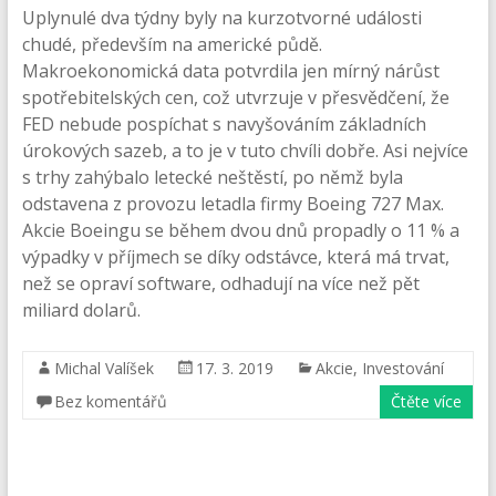
Uplynulé dva týdny byly na kurzotvorné události
chudé, především na americké půdě.
Makroekonomická data potvrdila jen mírný nárůst
spotřebitelských cen, což utvrzuje v přesvědčení, že
FED nebude pospíchat s navyšováním základních
úrokových sazeb, a to je v tuto chvíli dobře. Asi nejvíce
s trhy zahýbalo letecké neštěstí, po němž byla
odstavena z provozu letadla firmy Boeing 727 Max.
Akcie Boeingu se během dvou dnů propadly o 11 % a
výpadky v příjmech se díky odstávce, která má trvat,
než se opraví software, odhadují na více než pět
miliard dolarů.
Michal Valíšek
17. 3. 2019
Akcie
,
Investování
Bez komentářů
Čtěte více