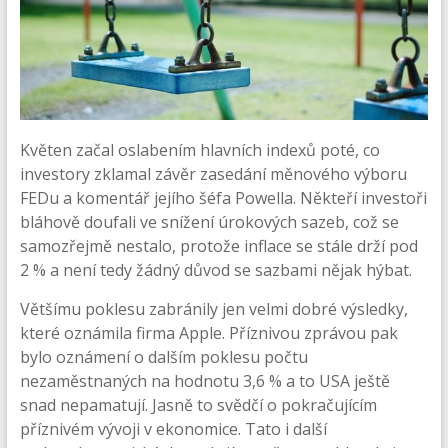
Květen začal oslabením hlavních indexů poté, co
investory zklamal závěr zasedání měnového výboru
FEDu a komentář jejího šéfa Powella. Někteří investoři
bláhově doufali ve snížení úrokových sazeb, což se
samozřejmě nestalo, protože inflace se stále drží pod
2 % a není tedy žádný důvod se sazbami nějak hýbat.
Většímu poklesu zabránily jen velmi dobré výsledky,
které oznámila firma Apple. Příznivou zprávou pak
bylo oznámení o dalším poklesu počtu
nezaměstnaných na hodnotu 3,6 % a to USA ještě
snad nepamatují. Jasně to svědčí o pokračujícím
příznivém vývoji v ekonomice. Tato i další