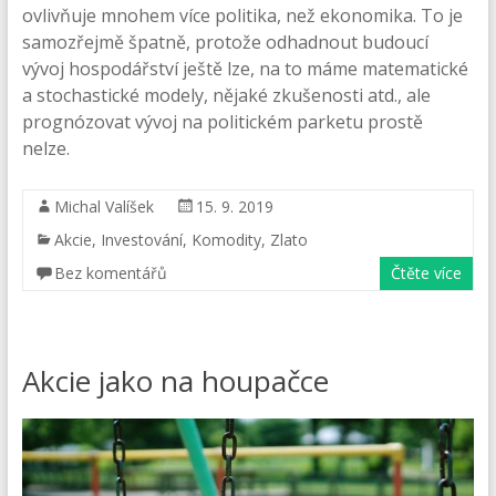
ovlivňuje mnohem více politika, než ekonomika. To je
samozřejmě špatně, protože odhadnout budoucí
vývoj hospodářství ještě lze, na to máme matematické
a stochastické modely, nějaké zkušenosti atd., ale
prognózovat vývoj na politickém parketu prostě
nelze.
Michal Valíšek
15. 9. 2019
Akcie
,
Investování
,
Komodity
,
Zlato
Bez komentářů
Čtěte více
Akcie jako na houpačce