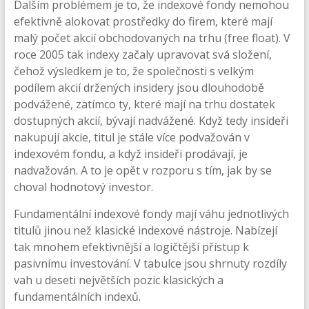
Dalším problémem je to, že indexové fondy nemohou
efektivně alokovat prostředky do firem, které mají
malý počet akcií obchodovaných na trhu (free float). V
roce 2005 tak indexy začaly upravovat svá složení,
čehož výsledkem je to, že společnosti s velkým
podílem akcií držených insidery jsou dlouhodobě
podvážené, zatímco ty, které mají na trhu dostatek
dostupných akcií, bývají nadvážené. Když tedy insideři
nakupují akcie, titul je stále více podvažován v
indexovém fondu, a když insideři prodávají, je
nadvažován. A to je opět v rozporu s tím, jak by se
choval hodnotový investor.
Fundamentální indexové fondy mají váhu jednotlivých
titulů jinou než klasické indexové nástroje. Nabízejí
tak mnohem efektivnější a logičtější přístup k
pasivnímu investování. V tabulce jsou shrnuty rozdíly
vah u deseti největších pozic klasických a
fundamentálních indexů.