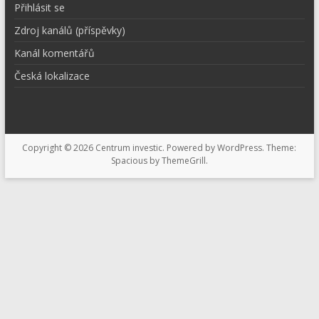
Přihlásit se
Zdroj kanálů (příspěvky)
Kanál komentářů
Česká lokalizace
Copyright © 2026
Centrum investic
. Powered by
WordPress
. Theme:
Spacious by
ThemeGrill
.