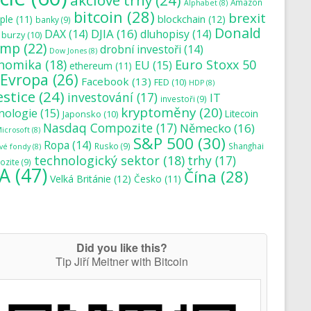
akciové trhy
(24)
Amazon
Alphabet
(8)
bitcoin
(28)
brexit
blockchain
(12)
ple
(11)
banky
(9)
Donald
DJIA
(16)
DAX
(14)
dluhopisy
(14)
burzy
(10)
ump
(22)
drobní investoři
(14)
Dow Jones
(8)
nomika
(18)
Euro Stoxx 50
EU
(15)
ethereum
(11)
Evropa
(26)
Facebook
(13)
FED
(10)
HDP
(8)
estice
(24)
investování
(17)
IT
investoři
(9)
kryptoměny
(20)
nologie
(15)
Japonsko
(10)
Litecoin
Nasdaq Compozite
(17)
Německo
(16)
icrosoft
(8)
S&P 500
(30)
Ropa
(14)
Rusko
(9)
Shanghai
vé fondy
(8)
technologický sektor
(18)
trhy
(17)
zite
(9)
A
(47)
Čína
(28)
Velká Británie
(12)
Česko
(11)
Did you like this?
Tip Jiří Meitner with Bitcoin