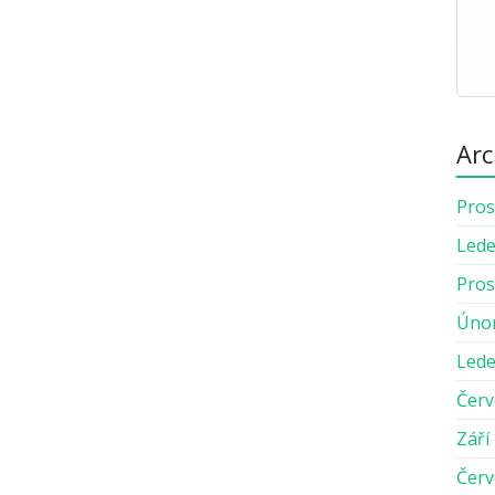
Arc
Pros
Lede
Pros
Úno
Lede
Červ
Září
Červ