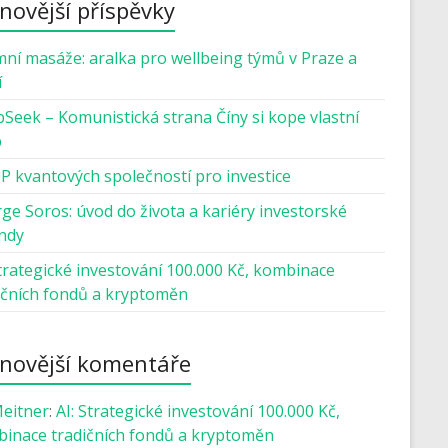
novější příspěvky
mní masáže: aralka pro wellbeing týmů v Praze a
í
Seek – Komunistická strana Číny si kope vlastní
b
P kvantových společností pro investice
ge Soros: úvod do života a kariéry investorské
ndy
Strategické investování 100.000 Kč, kombinace
ičních fondů a kryptoměn
novější komentáře
Meitner
:
AI: Strategické investování 100.000 Kč,
inace tradičních fondů a kryptoměn