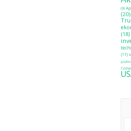
Ap
(9)
(20)
Tr
eko
(18)
inv
tech
(11)
M
podílo
Compo
US