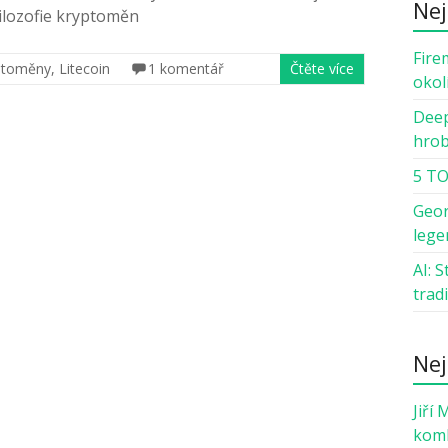
Nej
lozofie kryptoměn
Fire
ptoměny
,
Litecoin
1 komentář
Čtěte více
okol
Deep
hro
5 TO
Geor
lege
AI: 
trad
Nej
Jiří 
komb