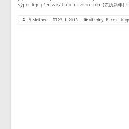
výprodeje před začátkem nového roku (农历新年). Fi
Jiří Meitner
23. 1. 2018
Altcoiny
,
Bitcoin
,
Kry