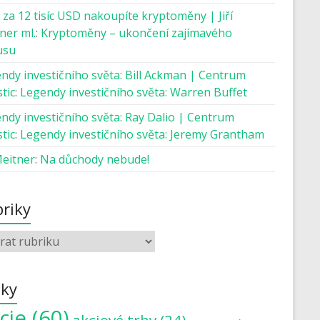
 za 12 tisíc USD nakoupíte kryptoměny | Jiří
ner ml.
:
Kryptoměny – ukončení zajímavého
usu
ndy investičního světa: Bill Ackman | Centrum
tic
:
Legendy investičního světa: Warren Buffet
ndy investičního světa: Ray Dalio | Centrum
tic
:
Legendy investičního světa: Jeremy Grantham
Meitner
:
Na důchody nebude!
riky
tky
cie
(60)