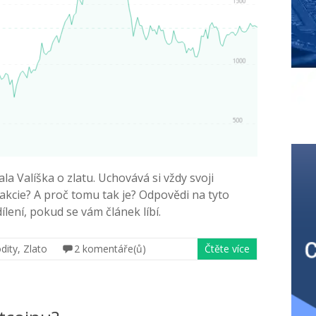
la Valíška o zlatu. Uchovává si vždy svoji
 akcie? A proč tomu tak je? Odpovědi na tyto
lení, pokud se vám článek líbí.
dity
,
Zlato
2 komentáře(ů)
Čtěte více