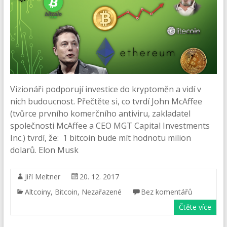
Vizionáři podporují investice do kryptoměn a vidí v
nich budoucnost. Přečtěte si, co tvrdí John McAffee
(tvůrce prvního komerčního antiviru, zakladatel
společnosti McAffee a CEO MGT Capital Investments
Inc.) tvrdí, že: 1 bitcoin bude mít hodnotu milion
dolarů. Elon Musk
Jiří Meitner
20. 12. 2017
Altcoiny
,
Bitcoin
,
Nezařazené
Bez komentářů
Čtěte více