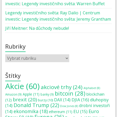
investic
:
Legendy investičního světa: Warren Buffet
Legendy investičního světa: Ray Dalio | Centrum
investic
:
Legendy investičního světa: Jeremy Grantham
Jiří Meitner
:
Na důchody nebude!
Rubriky
Štítky
Akcie
(60)
akciové trhy
(24)
Alphabet
(8)
bitcoin
(28)
blockchain
Apple
(11)
Amazon
(9)
banky
(9)
brexit
(20)
DJIA
(16)
DAX
(14)
dluhopisy
(12)
burzy
(10)
Donald Trump
(22)
(14)
drobní investoři
Dow Jones
(8)
ekonomika
(18)
Euro
(14)
EU
(15)
ethereum
(11)
Evropa
(26)