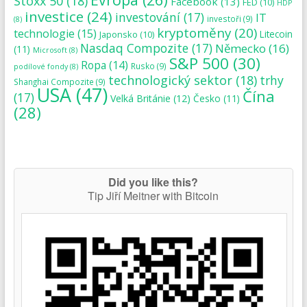
Stoxx 50
(18)
Facebook
(13)
FED
(10)
HDP
investice
(24)
investování
(17)
IT
investoři
(9)
(8)
kryptoměny
(20)
technologie
(15)
Japonsko
(10)
Litecoin
Nasdaq Compozite
(17)
Německo
(16)
(11)
Microsoft
(8)
S&P 500
(30)
Ropa
(14)
Rusko
(9)
podílové fondy
(8)
technologický sektor
(18)
trhy
Shanghai Compozite
(9)
USA
(47)
Čína
(17)
Velká Británie
(12)
Česko
(11)
(28)
Did you like this?
Tip Jiří Meitner with Bitcoin