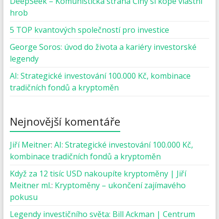
DeepSeek – Komunistická strana Číny si kope vlastní
hrob
5 TOP kvantových společností pro investice
George Soros: úvod do života a kariéry investorské
legendy
AI: Strategické investování 100.000 Kč, kombinace
tradičních fondů a kryptoměn
Nejnovější komentáře
Jiří Meitner
:
AI: Strategické investování 100.000 Kč,
kombinace tradičních fondů a kryptoměn
Když za 12 tisíc USD nakoupíte kryptoměny | Jiří
Meitner ml.
:
Kryptoměny – ukončení zajímavého
pokusu
Legendy investičního světa: Bill Ackman | Centrum