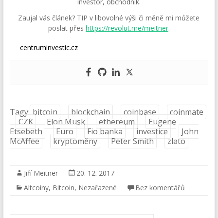
investor, obchodník.
Zaujal vás článek? TIP v libovolné výši či měně mi můžete
poslat přes
https://revolut.me/meitner
.
centruminvestic.cz
Tagy:
bitcoin
blockchain
coinbase
coinmate
CZK
Elon Musk
ethereum
Eugene
Etsebeth
Euro
Fio banka
investice
John
McAffee
kryptoměny
Peter Smith
zlato
Jiří Meitner
20. 12. 2017
Altcoiny
,
Bitcoin
,
Nezařazené
Bez komentářů