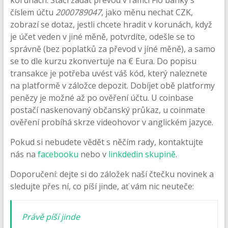
korunách. Stačí zadat převod v rámci Fio banky s
číslem účtu
2000789047
, jako měnu nechat CZK,
zobrazí se dotaz, jestli chcete hradit v korunách, když
je účet veden v jiné měně, potvrdíte, odešle se to
správně (bez poplatků za převod v jíné měně), a samo
se to dle kurzu zkonvertuje na € Eura. Do popisu
transakce je potřeba uvést váš kód, který naleznete
na platformě v záložce depozit. Dobíjet obě platformy
penězy je možné až po ověření účtu. U coinbase
postačí naskenovaný občanský průkaz, u coinmate
ověření probíhá skrze videohovor v anglickém jazyce.
Pokud si nebudete vědět s něčím rady, kontaktujte
nás na
facebooku
nebo v
linkdedin skupině
.
Doporučení: dejte si do záložek naší čtečku novinek a
sledujte přes ní, co píší jinde, ať vám nic neuteče:
Právě píší jinde