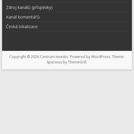
Zdroj kanálů (příspěvky)
Kanál komentářů
Česká lokalizace
Copyright © 2026
Centrum investic
. Powered by
WordPress
. Theme:
Spacious by
ThemeGrill
.