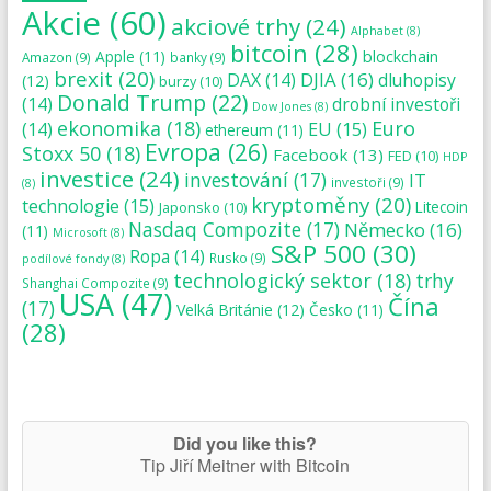
Akcie
(60)
akciové trhy
(24)
Alphabet
(8)
bitcoin
(28)
blockchain
Apple
(11)
Amazon
(9)
banky
(9)
brexit
(20)
DJIA
(16)
DAX
(14)
dluhopisy
(12)
burzy
(10)
Donald Trump
(22)
(14)
drobní investoři
Dow Jones
(8)
ekonomika
(18)
Euro
(14)
EU
(15)
ethereum
(11)
Evropa
(26)
Stoxx 50
(18)
Facebook
(13)
FED
(10)
HDP
investice
(24)
investování
(17)
IT
investoři
(9)
(8)
kryptoměny
(20)
technologie
(15)
Japonsko
(10)
Litecoin
Nasdaq Compozite
(17)
Německo
(16)
(11)
Microsoft
(8)
S&P 500
(30)
Ropa
(14)
Rusko
(9)
podílové fondy
(8)
technologický sektor
(18)
trhy
Shanghai Compozite
(9)
USA
(47)
Čína
(17)
Velká Británie
(12)
Česko
(11)
(28)
Did you like this?
Tip Jiří Meitner with Bitcoin