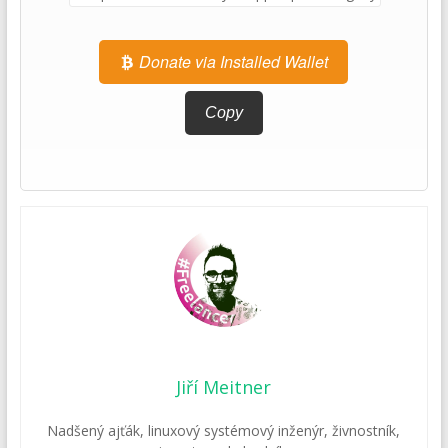
Donate via Installed Wallet
Copy
Jiří Meitner
Nadšený ajťák, linuxový systémový inženýr, živnostník,