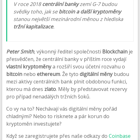
V roce 2018
centrální banky
zemí G-7 budou
svědky toho, jak se
bitcoin a další kryptoměny
stanou největší mezinárodní měnou z hlediska
tržní kapitalizace
.
Peter Smith
, výkonný ředitel společnosti
Blockchain
je
přesvědčen, že centrální banky v příštím roce vydají
vlastní kryptoměny
a rozšíří svou účetní rozvahu o
bitcoin
nebo
ethereum
. Že tyto
digitální měny
budou
mezi aktivy centrálních bank plnit obdobnou funkci,
kterou má dnes
zlato
. Měly by představovat rezervy
pro případ nenadálých tržních šoků.
Co vy na to? Nechávají vás digitální měny pořád
chladnými? Nebo to risknete a pár korun do
kryptoměn investujete?
Když se zaregistrujete přes naše odkazy do
Coinbase