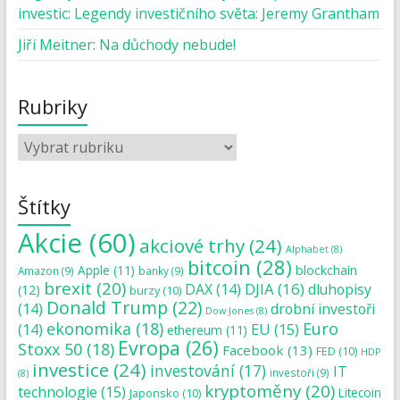
investic
:
Legendy investičního světa: Jeremy Grantham
Jiří Meitner
:
Na důchody nebude!
Rubriky
Štítky
Akcie
(60)
akciové trhy
(24)
Alphabet
(8)
bitcoin
(28)
blockchain
Apple
(11)
Amazon
(9)
banky
(9)
brexit
(20)
DJIA
(16)
DAX
(14)
dluhopisy
(12)
burzy
(10)
Donald Trump
(22)
(14)
drobní investoři
Dow Jones
(8)
ekonomika
(18)
Euro
(14)
EU
(15)
ethereum
(11)
Evropa
(26)
Stoxx 50
(18)
Facebook
(13)
FED
(10)
HDP
investice
(24)
investování
(17)
IT
investoři
(9)
(8)
kryptoměny
(20)
technologie
(15)
Japonsko
(10)
Litecoin