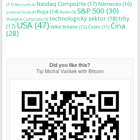
Nasdaq Compozite
(17)
Německo
(16)
(11)
Microsoft
(8)
S&P 500
(30)
Ropa
(14)
Rusko
(9)
podílové fondy
(8)
technologický sektor
(18)
trhy
Shanghai Compozite
(9)
USA
(47)
Čína
(17)
Velká Británie
(12)
Česko
(11)
(28)
Did you like this?
Tip Michal Valíšek with Bitcoin