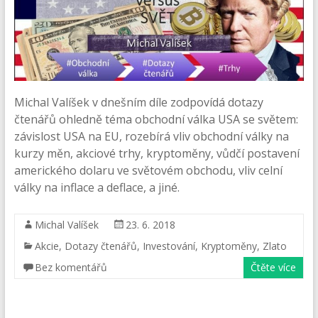
Michal Valíšek v dnešním díle zodpovídá dotazy
čtenářů ohledně téma obchodní válka USA se světem:
závislost USA na EU, rozebírá vliv obchodní války na
kurzy měn, akciové trhy, kryptoměny, vůdčí postavení
amerického dolaru ve světovém obchodu, vliv celní
války na inflace a deflace, a jiné.
Michal Valíšek
23. 6. 2018
Akcie
,
Dotazy čtenářů
,
Investování
,
Kryptoměny
,
Zlato
Bez komentářů
Čtěte více