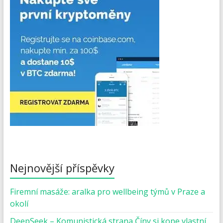
Nejnovější příspěvky
Firemní masáže: aralka pro wellbeing týmů v Praze a
okolí
DeepSeek – Komunistická strana Číny si kope vlastní