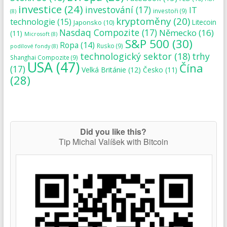
investice
(24)
investování
(17)
IT
investoři
(9)
(8)
kryptoměny
(20)
technologie
(15)
Japonsko
(10)
Litecoin
Nasdaq Compozite
(17)
Německo
(16)
(11)
Microsoft
(8)
S&P 500
(30)
Ropa
(14)
Rusko
(9)
podílové fondy
(8)
technologický sektor
(18)
trhy
Shanghai Compozite
(9)
USA
(47)
Čína
(17)
Velká Británie
(12)
Česko
(11)
(28)
Did you like this?
Tip Michal Valíšek with Bitcoin