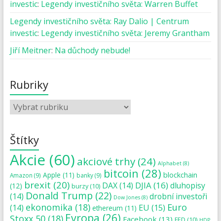
investic
:
Legendy investičního světa: Warren Buffet
Legendy investičního světa: Ray Dalio | Centrum
investic
:
Legendy investičního světa: Jeremy Grantham
Jiří Meitner
:
Na důchody nebude!
Rubriky
Štítky
Akcie
(60)
akciové trhy
(24)
Alphabet
(8)
bitcoin
(28)
blockchain
Apple
(11)
Amazon
(9)
banky
(9)
brexit
(20)
DJIA
(16)
DAX
(14)
dluhopisy
(12)
burzy
(10)
Donald Trump
(22)
(14)
drobní investoři
Dow Jones
(8)
ekonomika
(18)
Euro
(14)
EU
(15)
ethereum
(11)
Evropa
(26)
Stoxx 50
(18)
Facebook
(13)
FED
(10)
HDP