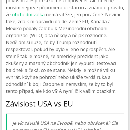
pokusím alespoň stručně zodpovědět. Ale obecně
musím nejprve připomenout starou a známou pravdu,
že
obchodní válka
nemá vítěze, jen poražené. Nevíme
také, zda k ní opravdu dojde. Země EU, Kanada a
Mexiko podaly žalobu k Mezinárodní obchodní
organizaci (WTO) a ta někdy a nějak rozhodne.
Nedělám si iluze, že by Trump rozhodnutí
respektoval, pokud by bylo v jeho neprospěch. Ale
stejně tak je možné, že americký prezident jako
zkušený a mazaný obchodník jen vypustil testovací
balónek a čeká, co se stane. Někdy je možné válku
vyhrát, když se pohrozí nebo ukáže tvrdá ruka a
odhodlání k boji. Osobně si nemyslím, že by to byl
tento případ, ale kdo ví? A nyní již k vašim otázkám.
Závislost USA vs EU
Je víc závislé USA na Evropě, nebo obráceně? Cla