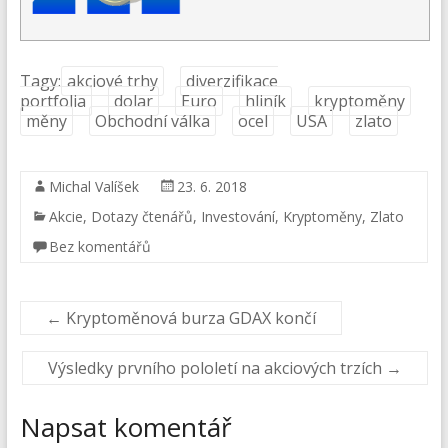
Tagy:
akciové trhy
diverzifikace
portfolia
dolar
Euro
hliník
kryptoměny
měny
Obchodní válka
ocel
USA
zlato
Michal Valíšek
23. 6. 2018
Akcie
,
Dotazy čtenářů
,
Investování
,
Kryptoměny
,
Zlato
Bez komentářů
←
Kryptoměnová burza GDAX končí
Výsledky prvního pololetí na akciových trzích
→
Napsat komentář