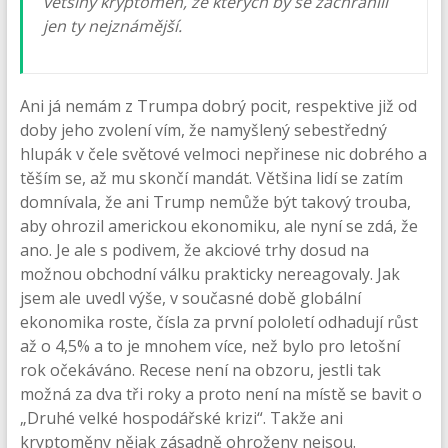
většiny kryptoměn, ze kterých by se zachránili
jen ty nejznámější.
Ani já nemám z Trumpa dobrý pocit, respektive již od
doby jeho zvolení vím, že namyšlený sebestředný
hlupák v čele světové velmoci nepřinese nic dobrého a
těším se, až mu skončí mandát. Většina lidí se zatím
domnívala, že ani Trump nemůže být takový trouba,
aby ohrozil americkou ekonomiku, ale nyní se zdá, že
ano. Je ale s podivem, že akciové trhy dosud na
možnou obchodní válku prakticky nereagovaly. Jak
jsem ale uvedl výše, v současné době globální
ekonomika roste, čísla za první pololetí odhadují růst
až o 4,5% a to je mnohem více, než bylo pro letošní
rok očekáváno. Recese není na obzoru, jestli tak
možná za dva tři roky a proto není na místě se bavit o
„Druhé velké hospodářské krizi“. Takže ani
kryptoměny nějak zásadně ohroženy nejsou.