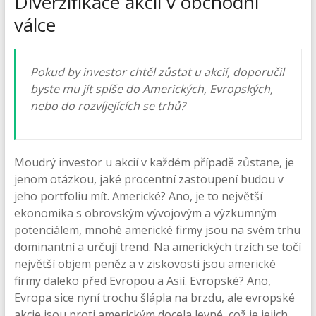
Diverzifikace akcií v obchodní
válce
Pokud by investor chtěl zůstat u akcií, doporučil
byste mu jít spíše do Amerických, Evropských,
nebo do rozvíjejících se trhů?
Moudrý investor u akcií v každém případě zůstane, je
jenom otázkou, jaké procentní zastoupení budou v
jeho portfoliu mít. Americké? Ano, je to největší
ekonomika s obrovským vývojovým a výzkumným
potenciálem, mnohé americké firmy jsou na svém trhu
dominantní a určují trend. Na amerických trzích se točí
největší objem peněz a v ziskovosti jsou americké
firmy daleko před Evropou a Asií. Evropské? Ano,
Evropa sice nyní trochu šlápla na brzdu, ale evropské
akcie jsou proti americkým docela levné, což je jejich