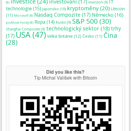
investice
(24)
investování
(17)
IT
investoři
(9)
(8)
kryptoměny
(20)
technologie
(15)
Japonsko
(10)
Litecoin
Nasdaq Compozite
(17)
Německo
(16)
(11)
Microsoft
(8)
S&P 500
(30)
Ropa
(14)
Rusko
(9)
podílové fondy
(8)
technologický sektor
(18)
trhy
Shanghai Compozite
(9)
USA
(47)
Čína
(17)
Velká Británie
(12)
Česko
(11)
(28)
Did you like this?
Tip Michal Valíšek with Bitcoin