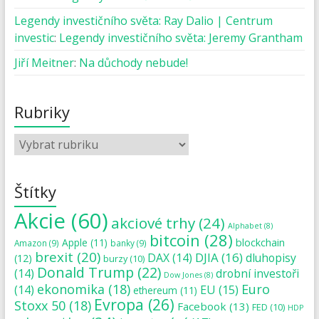
Legendy investičního světa: Ray Dalio | Centrum
investic
:
Legendy investičního světa: Jeremy Grantham
Jiří Meitner
:
Na důchody nebude!
Rubriky
Štítky
Akcie
(60)
akciové trhy
(24)
Alphabet
(8)
bitcoin
(28)
blockchain
Apple
(11)
Amazon
(9)
banky
(9)
brexit
(20)
DJIA
(16)
DAX
(14)
dluhopisy
(12)
burzy
(10)
Donald Trump
(22)
(14)
drobní investoři
Dow Jones
(8)
ekonomika
(18)
Euro
(14)
EU
(15)
ethereum
(11)
Evropa
(26)
Stoxx 50
(18)
Facebook
(13)
FED
(10)
HDP