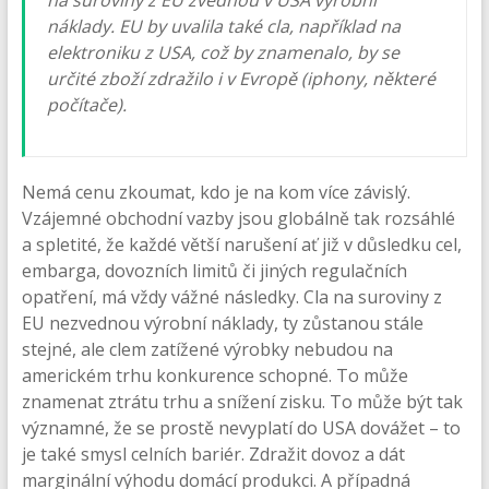
na suroviny z EU zvednou v USA výrobní
náklady. EU by uvalila také cla, například na
elektroniku z USA, což by znamenalo, by se
určité zboží zdražilo i v Evropě (iphony, některé
počítače).
Nemá cenu zkoumat, kdo je na kom více závislý.
Vzájemné obchodní vazby jsou globálně tak rozsáhlé
a spletité, že každé větší narušení ať již v důsledku cel,
embarga, dovozních limitů či jiných regulačních
opatření, má vždy vážné následky. Cla na suroviny z
EU nezvednou výrobní náklady, ty zůstanou stále
stejné, ale clem zatížené výrobky nebudou na
americkém trhu konkurence schopné. To může
znamenat ztrátu trhu a snížení zisku. To může být tak
významné, že se prostě nevyplatí do USA dovážet – to
je také smysl celních bariér. Zdražit dovoz a dát
marginální výhodu domácí produkci. A případná