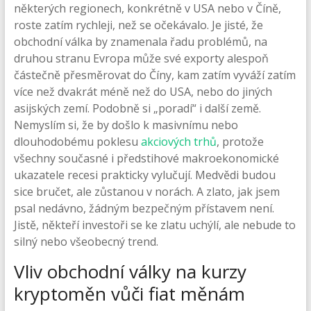
některých regionech, konkrétně v USA nebo v Číně,
roste zatím rychleji, než se očekávalo. Je jisté, že
obchodní válka by znamenala řadu problémů, na
druhou stranu Evropa může své exporty alespoň
částečně přesměrovat do Číny, kam zatím vyváží zatím
více než dvakrát méně než do USA, nebo do jiných
asijských zemí. Podobně si „poradí“ i další země.
Nemyslím si, že by došlo k masivnímu nebo
dlouhodobému poklesu
akciových trhů
, protože
všechny současné i předstihové makroekonomické
ukazatele recesi prakticky vylučují. Medvědi budou
sice bručet, ale zůstanou v norách. A zlato, jak jsem
psal nedávno, žádným bezpečným přístavem není.
Jistě, někteří investoři se ke zlatu uchýlí, ale nebude to
silný nebo všeobecný trend.
Vliv obchodní války na kurzy
kryptoměn vůči fiat měnám