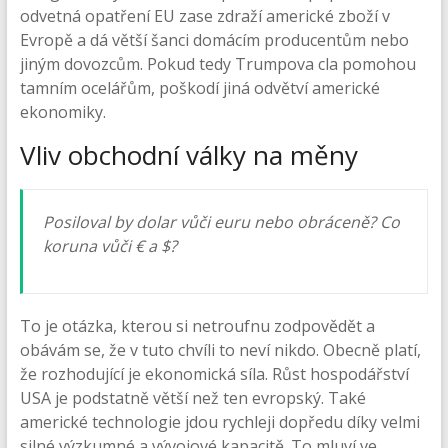
odvetná opatření EU zase zdraží americké zboží v
Evropě a dá větší šanci domácím producentům nebo
jiným dovozcům. Pokud tedy Trumpova cla pomohou
tamním ocelářům, poškodí jiná odvětví americké
ekonomiky.
Vliv obchodní války na měny
Posiloval by dolar vůči euru nebo obráceně? Co
koruna vůči € a $?
To je otázka, kterou si netroufnu zodpovědět a
obávám se, že v tuto chvíli to neví nikdo. Obecně platí,
že rozhodující je ekonomická síla. Růst hospodářství
USA je podstatně větší než ten evropský. Také
americké technologie jdou rychleji dopředu díky velmi
silné výzkumné a vývojové kapacitě. To mluví ve