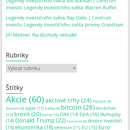
Legendy investičního světa: Bill Ackman | Centrum
investic
:
Legendy investičního světa: Warren Buffet
Legendy investičního světa: Ray Dalio | Centrum
investic
:
Legendy investičního světa: Jeremy Grantham
Jiří Meitner
:
Na důchody nebude!
Rubriky
Štítky
Akcie
(60)
akciové trhy
(24)
Alphabet
(8)
bitcoin
(28)
blockchain
Apple
(11)
Amazon
(9)
banky
(9)
brexit
(20)
DJIA
(16)
DAX
(14)
dluhopisy
(12)
burzy
(10)
Donald Trump
(22)
(14)
drobní investoři
Dow Jones
(8)
ekonomika
(18)
Euro
(14)
EU
(15)
ethereum
(11)