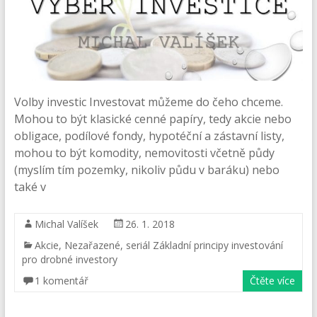
Volby investic Investovat můžeme do čeho chceme.
Mohou to být klasické cenné papíry, tedy akcie nebo
obligace, podílové fondy, hypotéční a zástavní listy,
mohou to být komodity, nemovitosti včetně půdy
(myslím tím pozemky, nikoliv půdu v baráku) nebo
také v
Michal Valíšek
26. 1. 2018
Akcie
,
Nezařazené
,
seriál Základní principy investování
pro drobné investory
1 komentář
Čtěte více