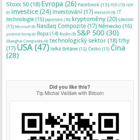
Evropa
(26)
Stoxx 50
(18)
Facebook
(13)
FED
(10)
HDP
investice
(24)
investování
(17)
IT
investoři
(9)
(8)
kryptoměny
(20)
technologie
(15)
Japonsko
(10)
Litecoin
Nasdaq Compozite
(17)
Německo
(16)
(11)
Microsoft
(8)
S&P 500
(30)
Ropa
(14)
Rusko
(9)
podílové fondy
(8)
technologický sektor
(18)
trhy
Shanghai Compozite
(9)
USA
(47)
Čína
(17)
Velká Británie
(12)
Česko
(11)
(28)
Did you like this?
Tip Michal Valíšek with Bitcoin