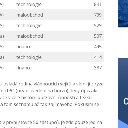
A)
technologie
841
A)
maloobchod
799
A)
technologie
529
a)
maloobchod
507
A)
finance
495
a)
technologie
414
A)
finance
387
ovládá rodina vládnoucích šejků a vloni ji z ryze
jí IPO (první uvedení na burzu), tedy úpis akcií
íce v celé historii burzovní činnosti a těžko
na tom seznamu až tak zajímavého. Pokusím se
a v první stovce 56 zástupců. Je zde pouze jediná