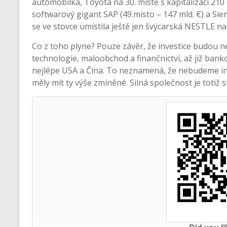
automobilka, Toyota na 30. místě s kapitalizací 210 
softwarový gigant SAP (49.místo – 147 mld. €) a Sie
se ve stovce umístila ještě jen švýcarská NESTLE na 
Co z toho plyne? Pouze závěr, že investice budou n
technologie, maloobchod a finančnictví, až již bank
nejlépe USA a Čína. To neznamená, že nebudeme inve
měly mít ty výše zmíněné. Silná společnost je totiž s