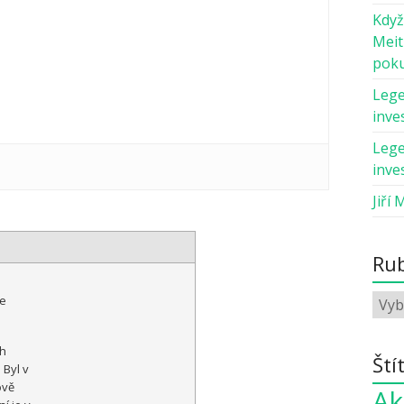
Když
Meit
pok
Lege
inves
Lege
inves
Jiří 
Rub
ce
h
Ští
 Byl v
ově
Ak