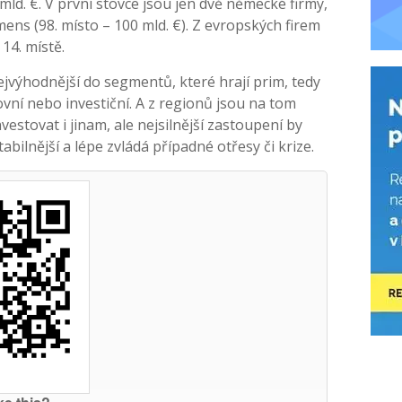
mld. €. V první stovce jsou jen dvě německé firmy,
mens (98. místo – 100 mld. €). Z evropských firem
14. místě.
ejvýhodnější do segmentů, které hrají prim, tedy
ovní nebo investiční. A z regionů jsou na tom
stovat i jinam, ale nejsilnější zastoupení by
tabilnější a lépe zvládá případné otřesy či krize.