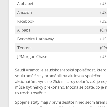
Alphabet
(US
Amazon
(US
Facebook
(US
Alibaba
(Čín
Berkshire Hathaway
(US
Tencent
(Čín
JPMorgan Chase
(US
Saudi Aramco je saudskoarabská společnost, kterou 
soukromé firmy proměnili na akciovou společnost. Je
akcionářům, vyneslo 25,6 miliardy dolarů, což je nejv
může být někdy překonáno. Možná se ptáte, co je 
to trochu osvětlit.
Spojené státy mají v první desítce hned sedm firem 