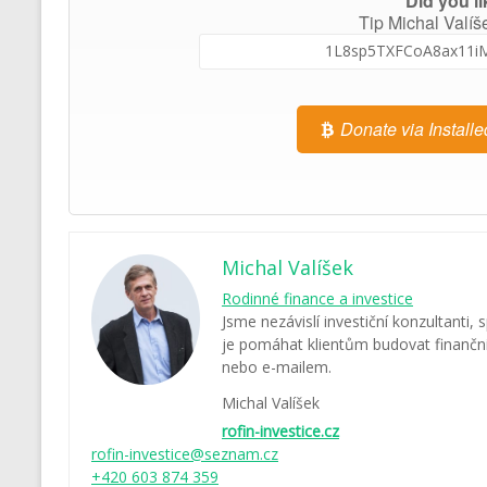
Did you li
Tip Michal Valíš
Donate via Installe
Michal Valíšek
Rodinné finance a investice
Jsme nezávislí investiční konzultanti, 
je pomáhat klientům budovat finanční 
nebo e-mailem.
Michal Valíšek
rofin-investice.cz
rofin-investice@seznam.cz
+420 603 874 359