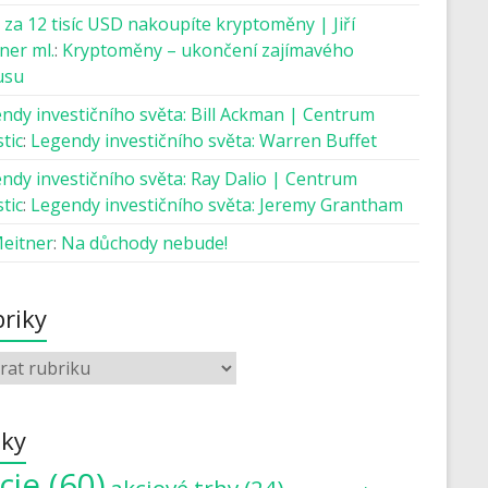
 za 12 tisíc USD nakoupíte kryptoměny | Jiří
ner ml.
:
Kryptoměny – ukončení zajímavého
usu
ndy investičního světa: Bill Ackman | Centrum
tic
:
Legendy investičního světa: Warren Buffet
ndy investičního světa: Ray Dalio | Centrum
tic
:
Legendy investičního světa: Jeremy Grantham
Meitner
:
Na důchody nebude!
riky
tky
cie
(60)