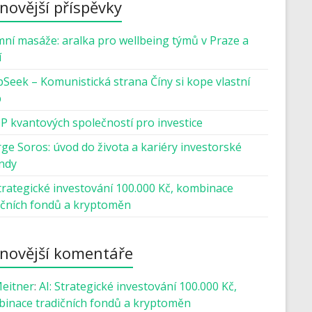
novější příspěvky
mní masáže: aralka pro wellbeing týmů v Praze a
í
Seek – Komunistická strana Číny si kope vlastní
b
P kvantových společností pro investice
ge Soros: úvod do života a kariéry investorské
ndy
Strategické investování 100.000 Kč, kombinace
ičních fondů a kryptoměn
novější komentáře
Meitner
:
AI: Strategické investování 100.000 Kč,
inace tradičních fondů a kryptoměn