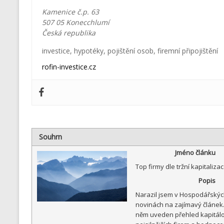
Kamenice č.p. 63
507 05
Konecchlumí
Česká republika
investice
,
hypotéky
,
pojištění osob
,
firemní připojištění
rofin-investice.cz
Souhrn
Jméno článku
Top firmy dle tržní kapitaliza
Popis
Narazil jsem v Hospodářskýc
novinách na zajímavý článek.
něm uveden přehled kapitál