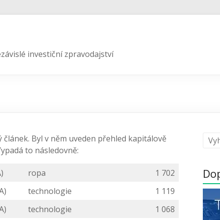
závislé investiční zpravodajství
 článek. Byl v něm uveden přehled kapitálově
 Vypadá to následovně:
Do
)
ropa
1 702
A)
technologie
1 119
A)
technologie
1 068