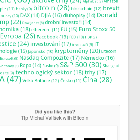
akciové trhy
(24)
Amazon
Alphabet
(8)
bitcoin
(28)
brexit
blockchain
(12)
ple
(11)
banky
(9)
Donald
DJIA
(16)
DAX
(14)
dluhopisy
(14)
burzy
(10)
ump
(22)
drobní investoři
(14)
Dow Jones
(8)
nomika
(18)
Euro Stoxx 50
EU
(15)
ethereum
(11)
Evropa
(26)
Facebook
(13)
FED
(10)
HDP
(8)
estice
(24)
investování
(17)
IT
investoři
(9)
kryptoměny
(20)
nologie
(15)
Japonsko
(10)
Litecoin
Nasdaq Compozite
(17)
Německo
(16)
icrosoft
(8)
S&P 500
(30)
Ropa
(14)
Rusko
(9)
Shanghai
vé fondy
(8)
technologický sektor
(18)
trhy
(17)
zite
(9)
A
(47)
Čína
(28)
Velká Británie
(12)
Česko
(11)
Did you like this?
Tip Michal Valíšek with Bitcoin