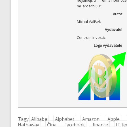
nejsilnějších firem a hodnocen
miliardách Eur.
Autor
Michal Valíšek
Vydavatel
Centrum investic
Logo vydavatele
Tagy:
Alibaba
Alphabet
Amazon
Apple
Hathaway
Čína
Facebook
finance
IT te