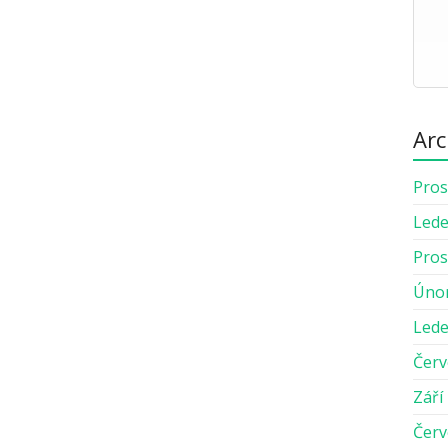
Arc
Pros
Lede
Pros
Úno
Lede
Červ
Září
Červ