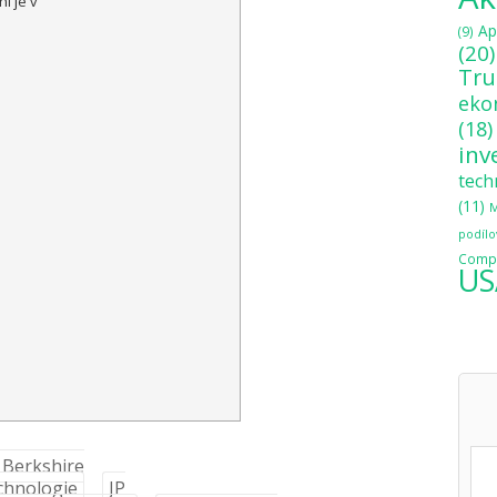
í je v
Ap
(9)
(20)
Tr
eko
(18)
inv
tech
(11)
M
podílo
Compo
US
Berkshire
chnologie
JP