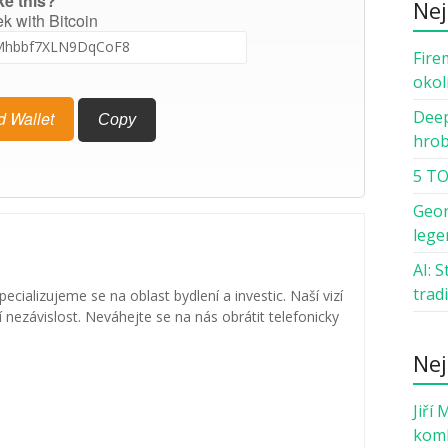
ke this?
Nej
ek with Bitcoin
Fire
okol
Deep
d Wallet
Copy
hro
5 TO
Geor
lege
AI: 
trad
specializujeme se na oblast bydlení a investic. Naší vizí
nezávislost. Neváhejte se na nás obrátit telefonicky
Nej
Jiří 
komb