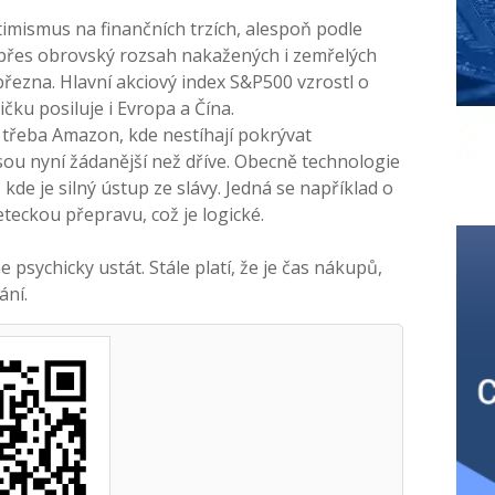
mismus na finančních trzích, alespoň podle
i přes obrovský rozsah nakažených i zemřelých
 března. Hlavní akciový index S&P500 vzrostl o
ku posiluje i Evropa a Čína.
e, třeba Amazon, kde nestíhají pokrývat
sou nyní žádanější než dříve. Obecně technologie
kde je silný ústup ze slávy. Jedná se například o
teckou přepravu, což je logické.
psychicky ustát. Stále platí, že je čas nákupů,
ání.