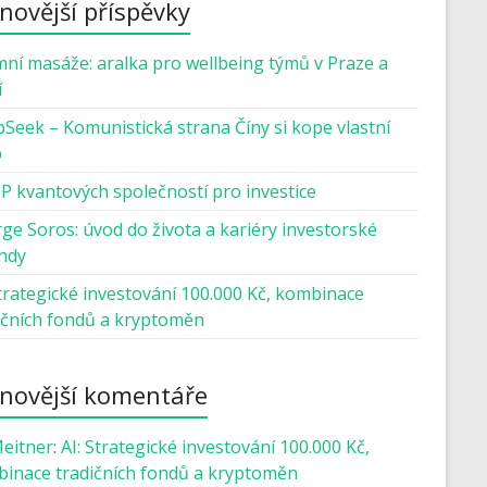
novější příspěvky
mní masáže: aralka pro wellbeing týmů v Praze a
í
Seek – Komunistická strana Číny si kope vlastní
b
P kvantových společností pro investice
ge Soros: úvod do života a kariéry investorské
ndy
Strategické investování 100.000 Kč, kombinace
ičních fondů a kryptoměn
novější komentáře
Meitner
:
AI: Strategické investování 100.000 Kč,
inace tradičních fondů a kryptoměn