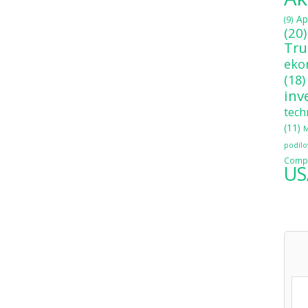
Ap
(9)
(20)
Tr
eko
(18)
inv
tech
(11)
M
podílo
Compo
US