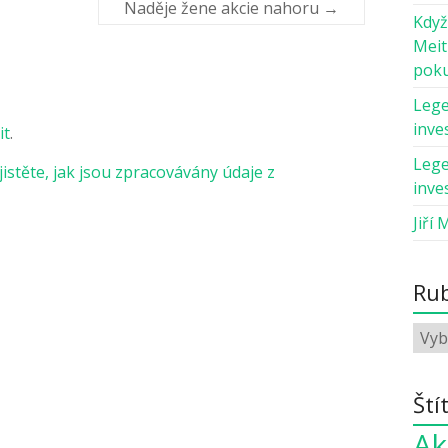
Naděje žene akcie nahoru
→
Když
Meit
pok
Lege
inves
it
.
Lege
jistěte, jak jsou zpracovávány údaje z
inves
Jiří 
Rub
Ští
Ak