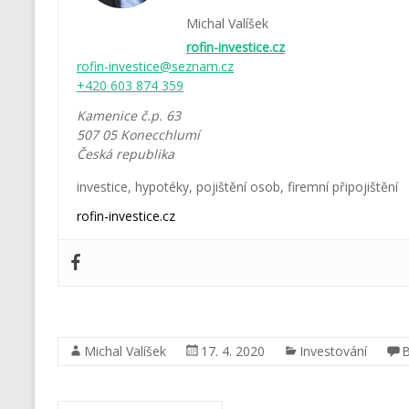
Michal Valíšek
rofin-investice.cz
rofin-investice@seznam.cz
+420 603 874 359
Kamenice č.p. 63
507 05
Konecchlumí
Česká republika
investice
,
hypotéky
,
pojištění osob
,
firemní připojištění
rofin-investice.cz
Michal Valíšek
17. 4. 2020
Investování
B