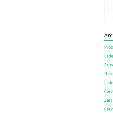
Arc
Pros
Lede
Pros
Úno
Lede
Červ
Září
Červ