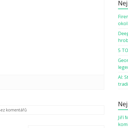
Nej
Fire
okol
Deep
hro
5 TO
Geor
lege
AI: 
trad
Nej
ez komentářů
Jiří 
komb