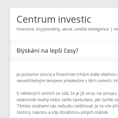
Centrum investic
Investice, kryptoměny, akcie, umělá inteligence | ne
Blýskání na lepší časy?
Je polovina února a finančním trhům stále vládnou 
neuvěřitelným tempem především v těch zemích, kte
V některých zemích se zdá, že je již virus na ústup
objevovat úvahy nebo spíše spekulace, jak rychle 
Těmito úvahami vás nebudu zatěžovat. Je to vše př
motory zapnou a kdy dosáhnou plných otáček.