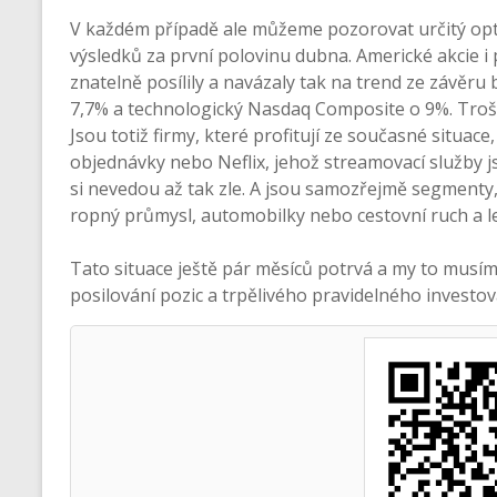
V každém případě ale můžeme pozorovat určitý opti
výsledků za první polovinu dubna. Americké akcie 
znatelně posílily a navázaly tak na trend ze závěru
7,7% a technologický Nasdaq Composite o 9%. Trošič
Jsou totiž firmy, které profitují ze současné situac
objednávky nebo Neflix, jehož streamovací služby j
si nevedou až tak zle. A jsou samozřejmě segmenty, 
ropný průmysl, automobilky nebo cestovní ruch a le
Tato situace ještě pár měsíců potrvá a my to musíme 
posilování pozic a trpělivého pravidelného investov