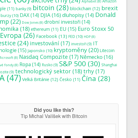
akciové trhy
(24)
Amazon
Alphabet
(8)
bitcoin
(28)
brexit
blockchain
(12)
ple
(11)
banky
(9)
Donald
DJIA
(16)
DAX
(14)
dluhopisy
(14)
burzy
(10)
ump
(22)
drobní investoři
(14)
Dow Jones
(8)
nomika
(18)
Euro Stoxx 50
EU
(15)
ethereum
(11)
Evropa
(26)
Facebook
(13)
FED
(10)
HDP
(8)
estice
(24)
investování
(17)
IT
investoři
(9)
kryptoměny
(20)
nologie
(15)
Japonsko
(10)
Litecoin
Nasdaq Compozite
(17)
Německo
(16)
icrosoft
(8)
S&P 500
(30)
Ropa
(14)
Rusko
(9)
Shanghai
vé fondy
(8)
technologický sektor
(18)
trhy
(17)
zite
(9)
A
(47)
Čína
(28)
Velká Británie
(12)
Česko
(11)
Did you like this?
Tip Michal Valíšek with Bitcoin