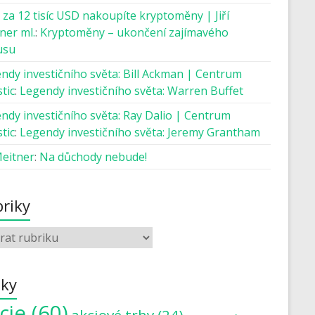
 za 12 tisíc USD nakoupíte kryptoměny | Jiří
ner ml.
:
Kryptoměny – ukončení zajímavého
usu
ndy investičního světa: Bill Ackman | Centrum
tic
:
Legendy investičního světa: Warren Buffet
ndy investičního světa: Ray Dalio | Centrum
tic
:
Legendy investičního světa: Jeremy Grantham
Meitner
:
Na důchody nebude!
riky
tky
cie
(60)