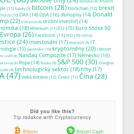
akciové trhy
(24)
Amazon
Alphabet
(8)
bitcoin
(28)
brexit
blockchain
(12)
ple
(11)
banky
(9)
Donald
DJIA
(16)
DAX
(14)
dluhopisy
(14)
burzy
(10)
ump
(22)
drobní investoři
(14)
Dow Jones
(8)
nomika
(18)
Euro Stoxx 50
EU
(15)
ethereum
(11)
Evropa
(26)
Facebook
(13)
FED
(10)
HDP
(8)
estice
(24)
investování
(17)
IT
investoři
(9)
kryptoměny
(20)
nologie
(15)
Japonsko
(10)
Litecoin
Nasdaq Compozite
(17)
Německo
(16)
icrosoft
(8)
S&P 500
(30)
Ropa
(14)
Rusko
(9)
Shanghai
vé fondy
(8)
technologický sektor
(18)
trhy
(17)
zite
(9)
A
(47)
Čína
(28)
Velká Británie
(12)
Česko
(11)
Did you like this?
Tip redakce with Cryptocurrency
Bitcoin
Bitcoin Cash