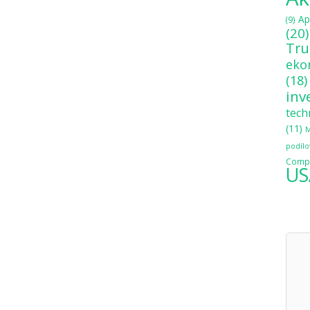
Ap
(9)
(20)
Tr
eko
(18)
inv
tech
(11)
M
podílo
Compo
US