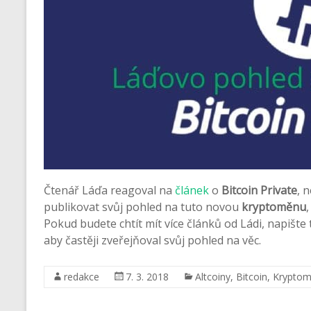
Čtenář Láďa reagoval na
článek
o
Bitcoin Private
, 
publikovat svůj pohled na tuto novou
kryptoměnu
Pokud budete chtít mít více článků od Ládi, napište
aby častěji zveřejňoval svůj pohled na věc.
redakce
7. 3. 2018
Altcoiny
,
Bitcoin
,
Krypto