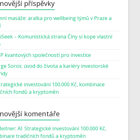
novější příspěvky
mní masáže: aralka pro wellbeing týmů v Praze a
í
Seek – Komunistická strana Číny si kope vlastní
b
P kvantových společností pro investice
ge Soros: úvod do života a kariéry investorské
ndy
Strategické investování 100.000 Kč, kombinace
ičních fondů a kryptoměn
novější komentáře
Meitner
:
AI: Strategické investování 100.000 Kč,
inace tradičních fondů a kryptoměn