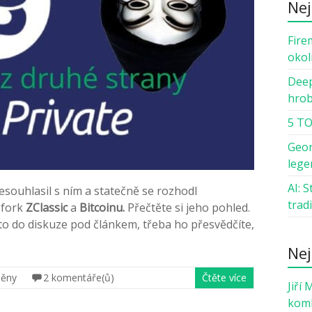
Nej
Fire
okol
Deep
hro
5 TO
Geor
lege
AI: 
nesouhlasil s ním a statečně se rozhodl
trad
, fork
ZClassic
a
Bitcoinu.
Přečtěte si jeho pohled.
 to do diskuze pod článkem, třeba ho přesvědčíte,
Nej
měny
2 komentáře(ů)
Čtěte více
Jiří 
komb