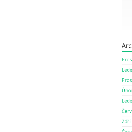
Arc
Pros
Lede
Pros
Úno
Lede
Červ
Září
Červ