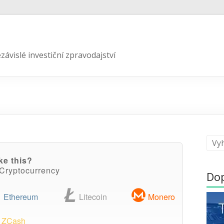
závislé investiční zpravodajství
ke this?
 Cryptocurrency
Do
Ethereum
Litecoin
Monero
ZCash