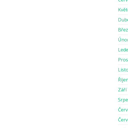
Květ
Dub
Břez
Úno
Lede
Pros
List
Říje
Září
Srpe
Červ
Červ