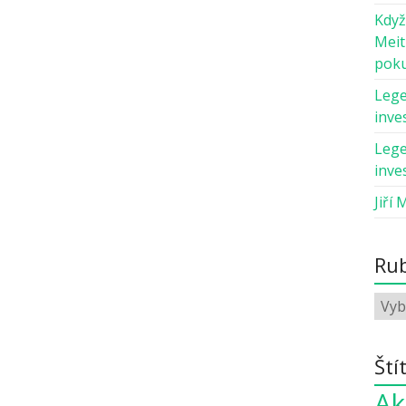
Když
Meit
pok
Lege
inves
Lege
inves
Jiří 
Rub
Ští
Ak