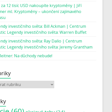
 za 12 tisíc USD nakoupíte kryptoměny | Jiří
ner ml.
:
Kryptoměny – ukončení zajímavého
usu
ndy investičního světa: Bill Ackman | Centrum
tic
:
Legendy investičního světa: Warren Buffet
ndy investičního světa: Ray Dalio | Centrum
tic
:
Legendy investičního světa: Jeremy Grantham
Meitner
:
Na důchody nebude!
riky
tky
cie
(60)