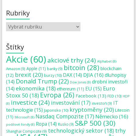
Rubriky
Štítky
Akcie
(60)
akciové trhy
(24)
Alphabet
(8)
bitcoin
(28)
blockchain
Apple
(11)
Amazon
(9)
banky
(9)
brexit
(20)
DJIA
(16)
DAX
(14)
dluhopisy
(12)
burzy
(10)
Donald Trump
(22)
(14)
drobní investoři
Dow Jones
(8)
ekonomika
(18)
Euro
(14)
EU
(15)
ethereum
(11)
Evropa
(26)
Stoxx 50
(18)
Facebook
(13)
FED
(10)
HDP
investice
(24)
investování
(17)
IT
investoři
(9)
(8)
kryptoměny
(20)
technologie
(15)
Japonsko
(10)
Litecoin
Nasdaq Compozite
(17)
Německo
(16)
(11)
Microsoft
(8)
S&P 500
(30)
Ropa
(14)
Rusko
(9)
podílové fondy
(8)
technologický sektor
(18)
trhy
Shanghai Compozite
(9)