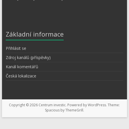
Základní informace
Přihlásit se
Zdroj kanálů (příspěvky)
Kanál komentářů
Česká lokalizace
Copyright © 2026
Centrum investic
. Powered by
WordPress
. Theme:
Spacious by
ThemeGrill
.