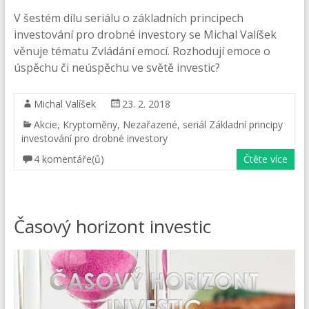
V šestém dílu seriálu o základních principech
investování pro drobné investory se Michal Valíšek
věnuje tématu Zvládání emocí. Rozhodují emoce o
úspěchu či neúspěchu ve světě investic?
Michal Valíšek
23. 2. 2018
Akcie
,
Kryptoměny
,
Nezařazené
,
seriál Základní principy
investování pro drobné investory
4 komentáře(ů)
Čtěte více
Časový horizont investic