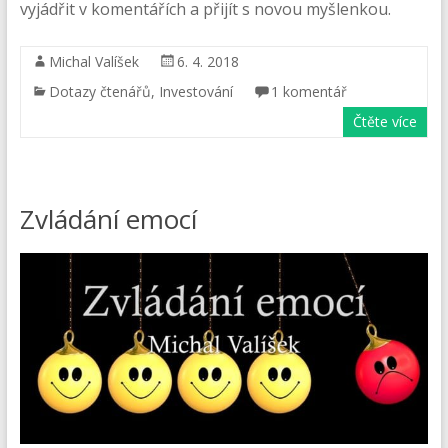
vyjádřit v komentářích a přijít s novou myšlenkou.
Michal Valíšek
6. 4. 2018
Dotazy čtenářů
,
Investování
1 komentář
Čtěte více
Zvládání emocí