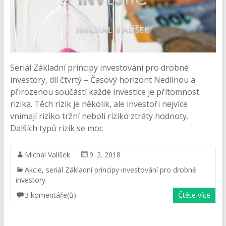
Seriál Základní principy investování pro drobné
investory, díl čtvrtý – Časový horizont Nedílnou a
přirozenou součástí každé investice je přítomnost
rizika. Těch rizik je několik, ale investoři nejvíce
vnímají riziko tržní neboli riziko ztráty hodnoty.
Dalších typů rizik se moc
Michal Valíšek
9. 2. 2018
Akcie
,
seriál Základní principy investování pro drobné
investory
3 komentáře(ů)
Čtěte více