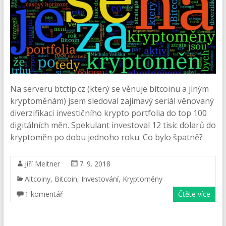
Na serveru btctip.cz (který se věnuje bitcoinu a jiným
kryptoměnám) jsem sledoval zajímavý seriál věnovaný
diverzifikaci investičního krypto portfolia do top 100
digitálních měn. Spekulant investoval 12 tisíc dolarů do
kryptoměn po dobu jednoho roku. Co bylo špatně?
Jiří Meitner
7. 9. 2018
Altcoiny
,
Bitcoin
,
Investování
,
Kryptoměny
1 komentář
Čtěte více