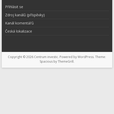
Přihlásit se
Zdroj kanálů (příspěvky)
Kanál komentářů
Česká lokalizace
Copyright © 2026
Centrum investic
. Powered by
WordPress
. Theme:
Spacious by
ThemeGrill
.