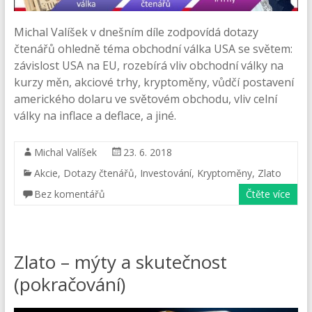
Michal Valíšek v dnešním díle zodpovídá dotazy
čtenářů ohledně téma obchodní válka USA se světem:
závislost USA na EU, rozebírá vliv obchodní války na
kurzy měn, akciové trhy, kryptoměny, vůdčí postavení
amerického dolaru ve světovém obchodu, vliv celní
války na inflace a deflace, a jiné.
Michal Valíšek
23. 6. 2018
Akcie
,
Dotazy čtenářů
,
Investování
,
Kryptoměny
,
Zlato
Bez komentářů
Čtěte více
Zlato – mýty a skutečnost
(pokračování)