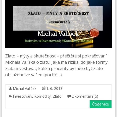
Zlato – mýty a skutečnost – přečtěte si pokračování
Michala Valíška o zlatu. Jaká má rizika, do jaké formy
zlata investovat, kolika procenty by mělo být zlato
obsaženo ve vašem portfóliu.
Michal Valíšek
1. 6. 2018
Investování
,
Komodity
,
Zlato
2 komentáře(ů)
Čtěte více