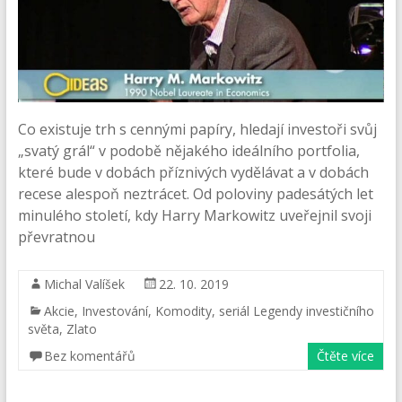
Co existuje trh s cennými papíry, hledají investoři svůj
„svatý grál“ v podobě nějakého ideálního portfolia,
které bude v dobách příznivých vydělávat a v dobách
recese alespoň neztrácet. Od poloviny padesátých let
minulého století, kdy Harry Markowitz uveřejnil svoji
převratnou
Michal Valíšek
22. 10. 2019
Akcie
,
Investování
,
Komodity
,
seriál Legendy investičního
světa
,
Zlato
Bez komentářů
Čtěte více