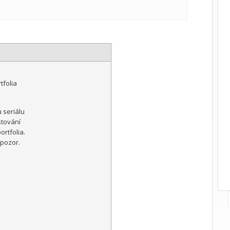
tfolia
u seriálu
stování
ortfolia.
 pozor.