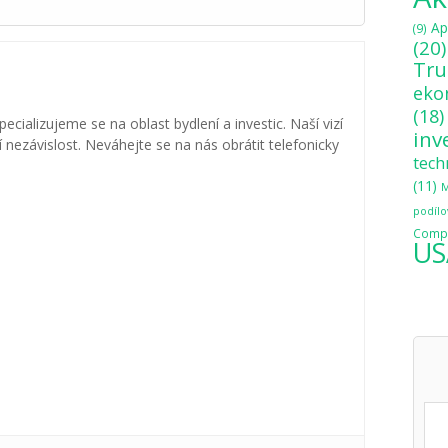
Ap
(9)
(20)
Tr
eko
(18)
specializujeme se na oblast bydlení a investic. Naší vizí
inv
nezávislost. Neváhejte se na nás obrátit telefonicky
tech
(11)
M
podílo
Compo
US