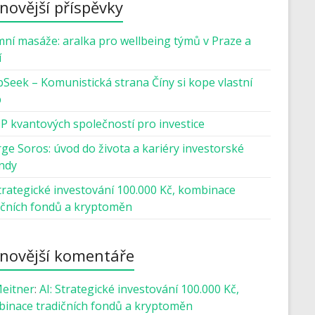
novější příspěvky
mní masáže: aralka pro wellbeing týmů v Praze a
í
Seek – Komunistická strana Číny si kope vlastní
b
P kvantových společností pro investice
ge Soros: úvod do života a kariéry investorské
ndy
Strategické investování 100.000 Kč, kombinace
ičních fondů a kryptoměn
novější komentáře
Meitner
:
AI: Strategické investování 100.000 Kč,
inace tradičních fondů a kryptoměn