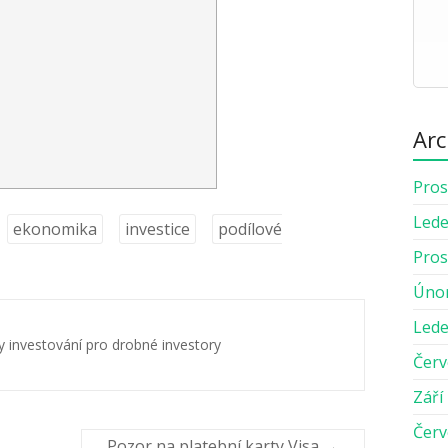
Arc
Pros
Lede
ekonomika
investice
podílové
Pros
Úno
Lede
py investování pro drobné investory
Červ
Září
Červ
Pozor na platební karty Visa
→