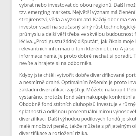
vybrat nebo investovat do obou regionů. Další možnos
tzv. emerging markets. Největší význam má členění 
strojírenství, věda a výzkum atd. Každý obor má sv
investor vsadí na současný silný růst technologický
průmyslu a další věří třeba ve skvělou budoucnost f
léčiva. „Proti gustu žádný dišputát“, jak říkala moje
relevantních informací o tom kterém oboru. A já s
informace nemá. Je proto dobré nechat si poradit. T
nevíte a hrajete si na odborníka.
Kdyby jste chtěli vytvořit dobře diverzifikované port
a nesmírně drahé. Optimálním řešením je proto inv
základní diverzifikaci zajišťují. Můžete nakoupit tř
vystaráno, protože fond sám nakupuje konkrétní ak
Obdobně fond státních dluhopisů investuje v různ
splatnosti a odlišnou procentuální mírou výnosové
diverzifikaci. Další výhodou podílových fondů je sku
malé množství peněz, takže můžete s přijatelným
diverzifikace a rozložení rizika.