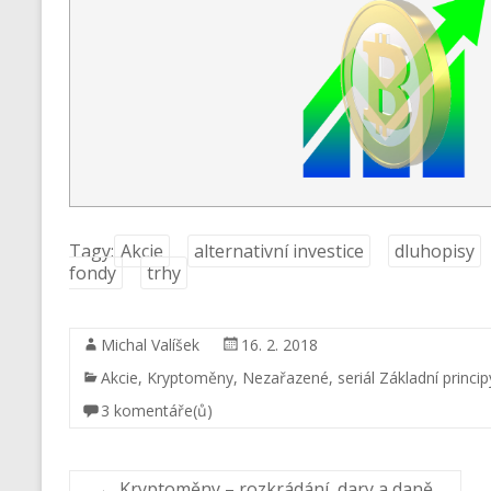
Tagy:
Akcie
alternativní investice
dluhopisy
fondy
trhy
Michal Valíšek
16. 2. 2018
Akcie
,
Kryptoměny
,
Nezařazené
,
seriál Základní princi
3 komentáře(ů)
←
Kryptoměny – rozkrádání, dary a daně