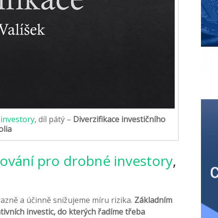
 investory
, díl pátý –
Diverzifikace investičního
olia
stování pro drobné investory
,
razně a účinně snižujeme míru rizika.
Základním
ativních investic, do kterých řadíme třeba