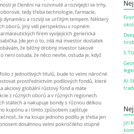
Nej
tí je členění na rozvinuté a rozvíjející se trhy,
oborové, tedy třeba technologie, farmacie,
Fire
oji dynamiku a rozvíjí se určitým tempem. Některý
okol
ch oborů, jiný vidí perspektivu v ropném
armaceutických firem vyvíjejících generická
Deep
 babička. Jde jen o to, zdá má investor dostatek
hro
e obávám, že běžný drobný investor takové
5 TO
o není ostuda, že něco nevíte, ostuda je, když
Geor
lege
folio z jednotlivých titulů, bude to velmi náročné
AI: 
estovat prostřednictvím podílových fondů, které
trad
eba akciový globální růstový fond a máte
cie z různých oborů a v různých regionech.
ých státech a nakupuje bondy s různou délkou
Nej
ho kupónu a i tímto způsobem zajišťuje
tečnost, že na koupi jednoho podílu je třeba jen
Jiří 
 obnosem dosáhnou velmi pokročilého stupně
komb