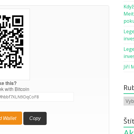
Když
Meit
pok
Lege
inves
Lege
inves
Jiří 
ke this?
Rub
ek with Bitcoin
d Wallet
Copy
Ští
Ak