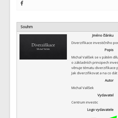
Souhrn
Jméno článku
Diverzifikace investičního por
Popis
Michal Valíšek se v pátém díl
o základních principech inve
věnuje tématu diverzifikace p
Jak diverzifikovat a na co dát
Autor
Michal Valíšek
Vydavatel
Centrum investic
Logo vydavatele