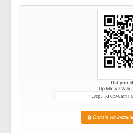
Did you li
Tip Michal Valíš
Donate via Installe