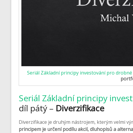
Seriál Základní principy investování pro drobné
portf
Seriál Základní principy inve
díl pátý –
Diverzifikace
Diverzifikace je druhým nástrojem, kterým velmi vý
principem je určení podílu akcií, dluhopisů a altern