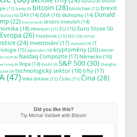
akciové trhy
(24)
Amazon
Alphabet
(8)
bitcoin
(28)
brexit
blockchain
(12)
ple
(11)
banky
(9)
Donald
DJIA
(16)
DAX
(14)
dluhopisy
(14)
burzy
(10)
ump
(22)
drobní investoři
(14)
Dow Jones
(8)
nomika
(18)
Euro Stoxx 50
EU
(15)
ethereum
(11)
Evropa
(26)
Facebook
(13)
FED
(10)
HDP
(8)
estice
(24)
investování
(17)
IT
investoři
(9)
kryptoměny
(20)
nologie
(15)
Japonsko
(10)
Litecoin
Nasdaq Compozite
(17)
Německo
(16)
icrosoft
(8)
S&P 500
(30)
Ropa
(14)
Rusko
(9)
Shanghai
vé fondy
(8)
technologický sektor
(18)
trhy
(17)
zite
(9)
A
(47)
Čína
(28)
Velká Británie
(12)
Česko
(11)
Did you like this?
Tip Michal Valíšek with Bitcoin