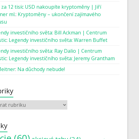
 za 12 tisíc USD nakoupíte kryptoměny | Jiří
ner ml.
:
Kryptoměny – ukončení zajímavého
usu
ndy investičního světa: Bill Ackman | Centrum
tic
:
Legendy investičního světa: Warren Buffet
ndy investičního světa: Ray Dalio | Centrum
tic
:
Legendy investičního světa: Jeremy Grantham
Meitner
:
Na důchody nebude!
riky
tky
cie
(60)