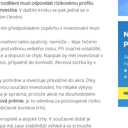
rozdělení musí odpovídat rizikovému profilu
investice
. V dalším kroku se pak jedná se o
ém členění.
adním předpokladem úspěchu v investování musí
ervativní nebo opatrný, nemůže – lépe řečeno
pod vidinou velkého zisku. Při značné volatilitě,
ce a dopustí se chyb. Naopak by měl investovat v
sů, případně do komodit. Akciová složka by v
 pohrdne a investuje převážně do akcií. Díky
ěžnou součástí investování, ho nějaké výkyvy
víra je správná, protože akcie na dlouhodobém
ková prémie
, je to odměna za postoupené riziko.
 občasné korekce trhů.
evropské a asijské trhy. V současné době je
opa má zase stabilnější výhled a vy si musíte