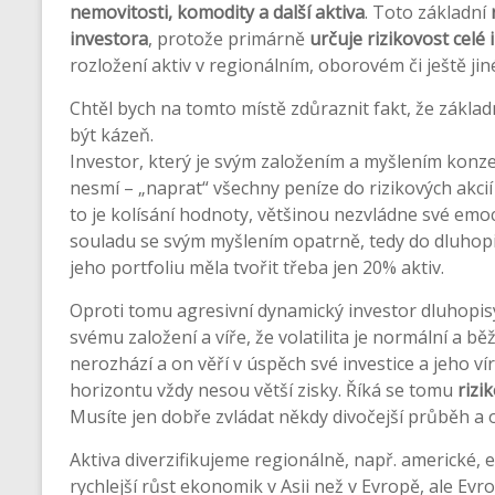
nemovitosti, komodity a další aktiva
. Toto základní
investora
, protože primárně
určuje rizikovost celé 
rozložení aktiv v regionálním, oborovém či ještě jin
Chtěl bych na tomto místě zdůraznit fakt, že zákl
být kázeň.
Investor, který je svým založením a myšlením konz
nesmí – „naprat“ všechny peníze do rizikových akcií 
to je kolísání hodnoty, většinou nezvládne své emo
souladu se svým myšlením opatrně, tedy do dluhopi
jeho portfoliu měla tvořit třeba jen 20% aktiv.
Oproti tomu agresivní dynamický investor dluhopisy
svému založení a víře, že volatilita je normální a b
nerozhází a on věří v úspěch své investice a jeho 
horizontu vždy nesou větší zisky. Říká se tomu
rizi
Musíte jen dobře zvládat někdy divočejší průběh a
Aktiva diverzifikujeme regionálně, např. americké, 
rychlejší růst ekonomik v Asii než v Evropě, ale Evr