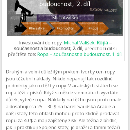
Investování do ropy.
Michal Valíšek
:
Ropa
–
současnost a budoucnost, 2. díl
, předchozí díl si
přečtěte zde:
Ropa – současnost a budoucnost, 1. díl
.
Druhým a velmi důležitým prvkem tvorby cen ropy
jsou těžební náklady. Nikde nepanují tak rozdílné
podmínky jako u těžby ropy. V arabských státech se
ropa těží z písků. Když si někde v emirátech vyvrtáte
důlek, vyteče ropa. Náklady na těžbu jsou proto malé
a dosahují cca 25 – 30 $ na barel. Saudská Arábie a
další státy této oblasti mohou proto klidně prodávat
ropu za 40 $ a mají zajištěný zisk. Ale těžba z břidlic,
jak ji praktikují Spojené státy, je dražší a tamní těžaři