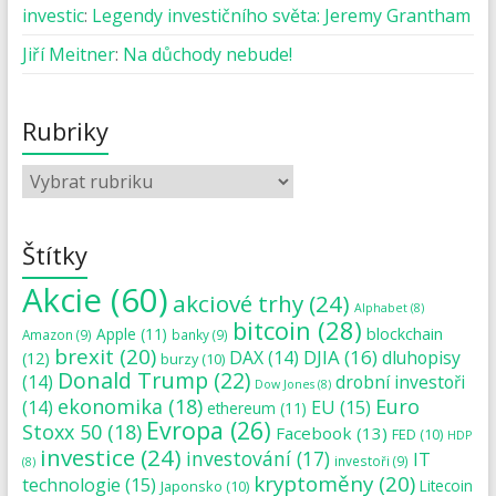
investic
:
Legendy investičního světa: Jeremy Grantham
Jiří Meitner
:
Na důchody nebude!
Rubriky
Štítky
Akcie
(60)
akciové trhy
(24)
Alphabet
(8)
bitcoin
(28)
blockchain
Apple
(11)
Amazon
(9)
banky
(9)
brexit
(20)
DJIA
(16)
DAX
(14)
dluhopisy
(12)
burzy
(10)
Donald Trump
(22)
(14)
drobní investoři
Dow Jones
(8)
ekonomika
(18)
Euro
(14)
EU
(15)
ethereum
(11)
Evropa
(26)
Stoxx 50
(18)
Facebook
(13)
FED
(10)
HDP
investice
(24)
investování
(17)
IT
investoři
(9)
(8)
kryptoměny
(20)
technologie
(15)
Japonsko
(10)
Litecoin