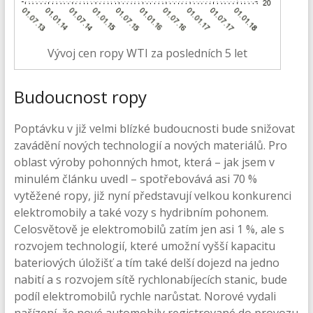
Vývoj cen ropy WTI za posledních 5 let
Budoucnost ropy
Poptávku v již velmi blízké budoucnosti bude snižovat
zavádění nových technologií a nových materiálů. Pro
oblast výroby pohonných hmot, která – jak jsem v
minulém článku uvedl – spotřebovává asi 70 %
vytěžené ropy, již nyní představují velkou konkurenci
elektromobily a také vozy s hydribním pohonem.
Celosvětově je elektromobilů zatím jen asi 1 %, ale s
rozvojem technologií, které umožní vyšší kapacitu
bateriových úložišť a tím také delší dojezd na jedno
nabití a s rozvojem sítě rychlonabíjecích stanic, bude
podíl elektromobilů rychle narůstat. Norové vydali
nařízení, že nové automobily registrované do provozu