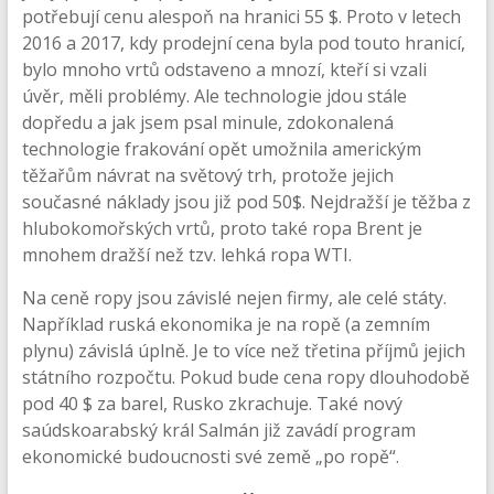
potřebují cenu alespoň na hranici 55 $. Proto v letech
2016 a 2017, kdy prodejní cena byla pod touto hranicí,
bylo mnoho vrtů odstaveno a mnozí, kteří si vzali
úvěr, měli problémy. Ale technologie jdou stále
dopředu a jak jsem psal minule, zdokonalená
technologie frakování opět umožnila americkým
těžařům návrat na světový trh, protože jejich
současné náklady jsou již pod 50$. Nejdražší je těžba z
hlubokomořských vrtů, proto také ropa Brent je
mnohem dražší než tzv. lehká ropa WTI.
Na ceně ropy jsou závislé nejen firmy, ale celé státy.
Například ruská ekonomika je na ropě (a zemním
plynu) závislá úplně. Je to více než třetina příjmů jejich
státního rozpočtu. Pokud bude cena ropy dlouhodobě
pod 40 $ za barel, Rusko zkrachuje. Také nový
saúdskoarabský král Salmán již zavádí program
ekonomické budoucnosti své země „po ropě“.