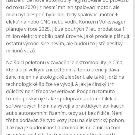
od roku 2020 již nesmí mít jen spalovací motor, ale
musí být alespoň hybridní, tedy spalovací motor +
elektřina nebo CNG nebo vodík. Koncern Volkswagen
plánuje v roce 2025, již za pouhých 7 let, prodat cca 1
milion elektromobilů páté úrovně. Jaké prodeje plánují
ostatní výrobci sice nevím, ale budou to jistě desítky
milionů vozů.
Na špici pelotonu v zavádění elektromobility je Čína,
která trpí velkým znečištěním a tento trend ji dává
šanci nejen na ekologické zlepšení, ale také ji drží na
technologické špičce ve vývoji. A jak je čínský trh
důležitý není třeba vysvětlovat. Podporu tomuto
trendu poskytuje také spolupráce automobilek a
softwarových firem na vývoji a praktických aplikacích
aut s autonomním řízením, tedy aut bez řidiče. Není
třeba dodávat, že tyto vozy jsou na elektrický pohon.
Taková je budoucnost automobilismu a nic na tom
nezmění ani fakt, že již máme první případ úmrtí