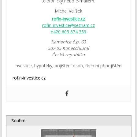
telefonicky nebo e-mailem.
Michal Valíšek
rofin-investice.cz
rofin-investice@seznam.cz
+420 603 874 359
Kamenice č.p. 63
507 05
Konecchlumí
Česká republika
investice
,
hypotéky
,
pojištění osob
,
firemní připojištění
rofin-investice.cz
Souhrn