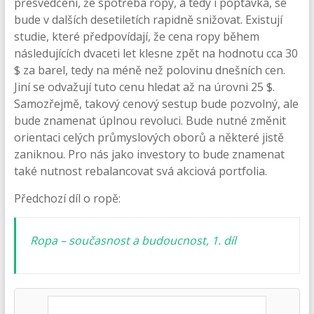
přesvědčeni, že spotřeba ropy, a tedy i poptávka, se
bude v dalších desetiletích rapidně snižovat. Existují
studie, které předpovídají, že cena ropy během
následujících dvaceti let klesne zpět na hodnotu cca 30
$ za barel, tedy na méně než polovinu dnešních cen.
Jiní se odvažují tuto cenu hledat až na úrovni 25 $.
Samozřejmě, takový cenový sestup bude pozvolný, ale
bude znamenat úplnou revoluci. Bude nutné změnit
orientaci celých průmyslových oborů a některé jistě
zaniknou. Pro nás jako investory to bude znamenat
také nutnost rebalancovat svá akciová portfolia.
Předchozí díl o ropě:
Ropa – současnost a budoucnost, 1. díl