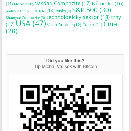
Nasdaq Compozite
(17)
Německo
(16)
(11)
Microsoft
(8)
S&P 500
(30)
Ropa
(14)
Rusko
(9)
podílové fondy
(8)
technologický sektor
(18)
trhy
Shanghai Compozite
(9)
USA
(47)
Čína
(17)
Velká Británie
(12)
Česko
(11)
(28)
Did you like this?
Tip Michal Valíšek with Bitcoin