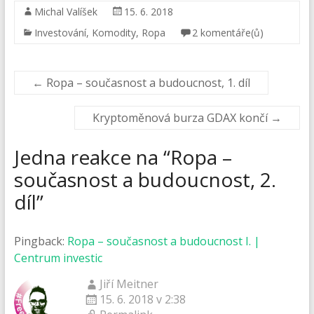
Michal Valíšek
15. 6. 2018
Investování
,
Komodity
,
Ropa
2 komentáře(ů)
←
Ropa – současnost a budoucnost, 1. díl
Kryptoměnová burza GDAX končí
→
Jedna reakce na “
Ropa –
současnost a budoucnost, 2.
díl
”
Pingback:
Ropa – současnost a budoucnost I. |
Centrum investic
Jiří Meitner
15. 6. 2018 v 2:38