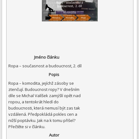
Jméno článku
Ropa – současnost a budoucnost, 2. díl
Popis
Ropa – komodita, jejíchž zásoby se
ztenčují. Budoucnost ropy? V dnešním
díle se Michal Valíšek zamýšlí opět nad
ropou, a tentokrát hledí do
budoucnosti, která nemusí být zas tak
vzdálená. Předpokládá pokles cen a
nižší poptávku. Jak na k tomu přišel?
Přečtěte si v článku.
Autor