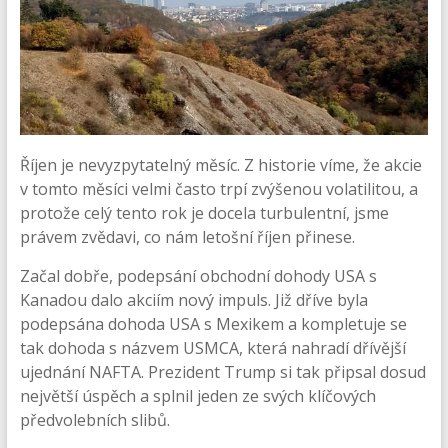
Říjen je nevyzpytatelný měsíc. Z historie víme, že akcie
v tomto měsíci velmi často trpí zvýšenou volatilitou, a
protože celý tento rok je docela turbulentní, jsme
právem zvědavi, co nám letošní říjen přinese.
Začal dobře, podepsání obchodní dohody USA s
Kanadou dalo akciím nový impuls. Již dříve byla
podepsána dohoda USA s Mexikem a kompletuje se
tak dohoda s názvem USMCA, která nahradí dřívější
ujednání NAFTA. Prezident Trump si tak připsal dosud
největší úspěch a splnil jeden ze svých klíčových
předvolebních slibů.