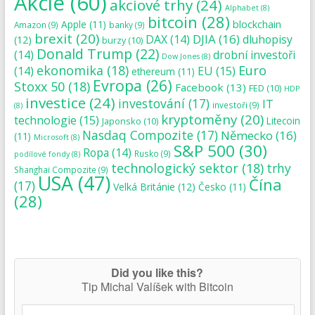
Akcie
(60)
akciové trhy
(24)
Alphabet
(8)
bitcoin
(28)
blockchain
Apple
(11)
Amazon
(9)
banky
(9)
brexit
(20)
DJIA
(16)
DAX
(14)
dluhopisy
(12)
burzy
(10)
Donald Trump
(22)
(14)
drobní investoři
Dow Jones
(8)
ekonomika
(18)
Euro
(14)
EU
(15)
ethereum
(11)
Evropa
(26)
Stoxx 50
(18)
Facebook
(13)
FED
(10)
HDP
investice
(24)
investování
(17)
IT
investoři
(9)
(8)
kryptoměny
(20)
technologie
(15)
Japonsko
(10)
Litecoin
Nasdaq Compozite
(17)
Německo
(16)
(11)
Microsoft
(8)
S&P 500
(30)
Ropa
(14)
Rusko
(9)
podílové fondy
(8)
technologický sektor
(18)
trhy
Shanghai Compozite
(9)
USA
(47)
Čína
(17)
Velká Británie
(12)
Česko
(11)
(28)
Did you like this?
Tip Michal Valíšek with Bitcoin