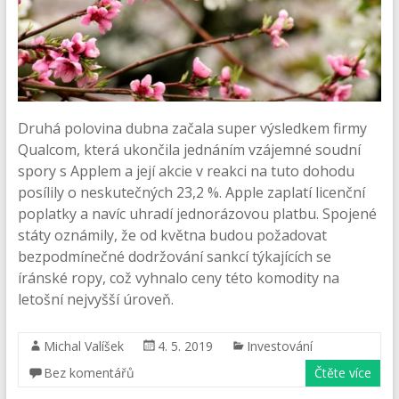
Druhá polovina dubna začala super výsledkem firmy
Qualcom, která ukončila jednáním vzájemné soudní
spory s Applem a její akcie v reakci na tuto dohodu
posílily o neskutečných 23,2 %. Apple zaplatí licenční
poplatky a navíc uhradí jednorázovou platbu. Spojené
státy oznámily, že od května budou požadovat
bezpodmínečné dodržování sankcí týkajících se
íránské ropy, což vyhnalo ceny této komodity na
letošní nejvyšší úroveň.
Michal Valíšek
4. 5. 2019
Investování
Bez komentářů
Čtěte více