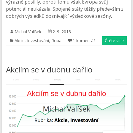
výrazně posílily, oproti tomu však Evropa svůj
potenciál neukázala. Spojené státy těžily především z
dobrých výsledků doznívající výsledkové sezóny.
Michal Valíšek
2. 9. 2018
Akcie
,
Investování
,
Ropa
1 komentář
Čtěte více
Akciím se v dubnu dařilo