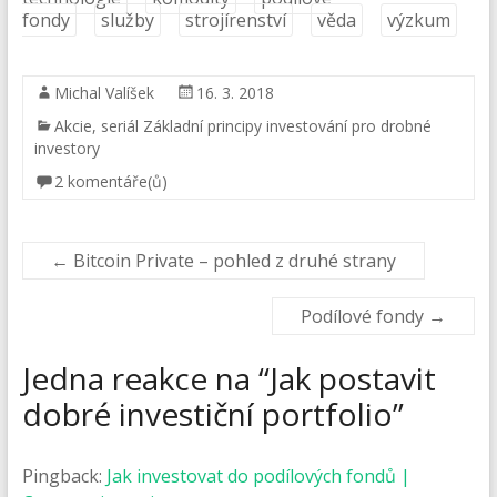
fondy
služby
strojírenství
věda
výzkum
Michal Valíšek
16. 3. 2018
Akcie
,
seriál Základní principy investování pro drobné
investory
2 komentáře(ů)
←
Bitcoin Private – pohled z druhé strany
Podílové fondy
→
Jedna reakce na “
Jak postavit
dobré investiční portfolio
”
Pingback:
Jak investovat do podílových fondů |