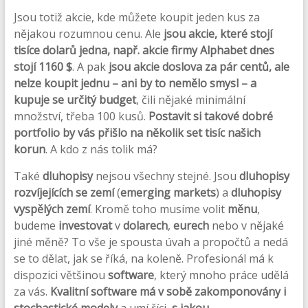
Jsou totiž akcie, kde můžete koupit jeden kus za
nějakou rozumnou cenu. Ale
jsou akcie, které stojí
tisíce dolarů jedna, např. akcie firmy Alphabet dnes
stojí 1160 $
. A pak
jsou akcie doslova za pár centů, ale
nelze koupit jednu – ani by to nemělo smysl – a
kupuje se určitý budget
, čili nějaké minimální
množství, třeba 100 kusů.
Postavit si takové dobré
portfolio by vás přišlo na několik set tisíc našich
korun
. A kdo z nás tolik má?
Také
dluhopisy
nejsou všechny stejné. Jsou
dluhopisy
rozvíjejících se zemí
(
emerging markets
) a
dluhopisy
vyspělých zemí
. Kromě toho musíme volit
měnu
,
budeme
investovat
v
dolarech
,
eurech
nebo v nějaké
jiné měně? To vše je spousta úvah a propočtů a nedá
se to dělat, jak se říká, na koleně. Profesionál má k
dispozici většinou
software
, který mnoho práce udělá
za vás.
Kvalitní software má v sobě zakomponovány i