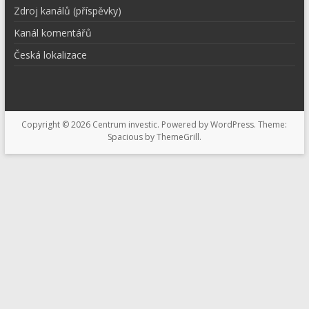
Zdroj kanálů (příspěvky)
Kanál komentářů
Česká lokalizace
Copyright © 2026
Centrum investic
. Powered by
WordPress
. Theme:
Spacious by
ThemeGrill
.