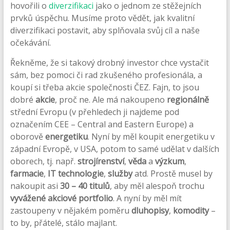
hovořili o
diverzifikaci
jako o jednom ze stěžejních
prvků úspěchu. Musíme proto vědět, jak kvalitní
diverzifikaci postavit, aby splňovala svůj cíl a naše
očekávání.
Řekněme, že si takový drobný investor chce vystačit
sám, bez pomoci či rad zkušeného profesionála, a
koupí si třeba akcie společnosti ČEZ. Fajn, to jsou
dobré
akcie
, proč ne. Ale má nakoupeno
regionálně
střední Evropu (v přehledech ji najdeme pod
označením CEE – Central and Eastern Europe) a
oborově
energetiku
. Nyní by měl koupit energetiku v
západní Evropě, v USA, potom to samé udělat v dalších
oborech, tj. např.
strojírenství
,
věda
a
výzkum
,
farmacie
,
IT technologie
,
služby
atd. Prostě musel by
nakoupit asi
30 – 40 titulů
, aby měl alespoň trochu
vyvážené akciové portfolio
. A nyní by měl mít
zastoupeny v nějakém poměru
dluhopisy
,
komodity
–
to by, přátelé, stálo majlant.