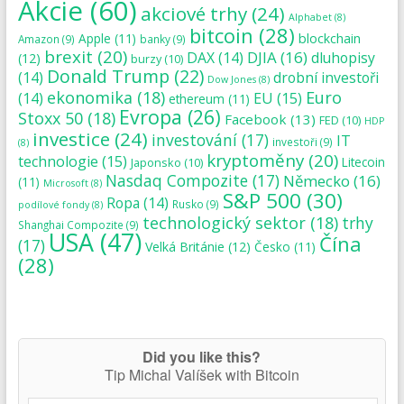
Akcie
(60)
akciové trhy
(24)
Alphabet
(8)
bitcoin
(28)
blockchain
Apple
(11)
Amazon
(9)
banky
(9)
brexit
(20)
DJIA
(16)
DAX
(14)
dluhopisy
(12)
burzy
(10)
Donald Trump
(22)
(14)
drobní investoři
Dow Jones
(8)
ekonomika
(18)
Euro
(14)
EU
(15)
ethereum
(11)
Evropa
(26)
Stoxx 50
(18)
Facebook
(13)
FED
(10)
HDP
investice
(24)
investování
(17)
IT
investoři
(9)
(8)
kryptoměny
(20)
technologie
(15)
Japonsko
(10)
Litecoin
Nasdaq Compozite
(17)
Německo
(16)
(11)
Microsoft
(8)
S&P 500
(30)
Ropa
(14)
Rusko
(9)
podílové fondy
(8)
technologický sektor
(18)
trhy
Shanghai Compozite
(9)
USA
(47)
Čína
(17)
Velká Británie
(12)
Česko
(11)
(28)
Did you like this?
Tip Michal Valíšek with Bitcoin