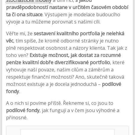
stochastické modely
a umí říci,
s jakou
pravděpodobností nastane v určitém časovém období
ta či ona situace
. Výstupem je modelace budoucího
vývoje a tu můžeme porovnat s našimi cíli.
Věřte mi, že
sestavení kvalitního portfolia je nelehká
věc
, tím spíše, že kromě odborné stránky je nutno
plně respektovat osobnost a názory klienta. Tak jak z
toho ven?
Existuje možnost, jak dostat za rozumné
peníze kvalitní dobře diverzifikované portfolio
, které
vyhovuje naší povaze, našim cílům a záměrům a
respektuje finanční možnosti? Ano, skutečně taková
možnost existuje a je docela jednoduchá –
podílové
fondy
.
A o nich si povíme příště. Řekneme si, co jsou to
podílové fondy
, jak fungují a v čem jsou výhodné a
přínosné.