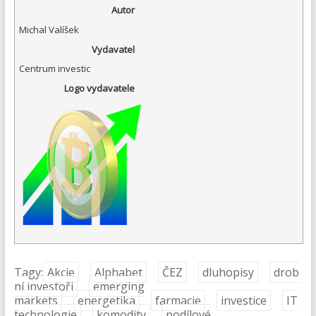
Autor
Michal Valíšek
Vydavatel
Centrum investic
Logo vydavatele
Tagy:
Akcie
Alphabet
ČEZ
dluhopisy
drob
ní investoři
emerging
markets
energetika
farmacie
investice
IT
technologie
komodity
podílové